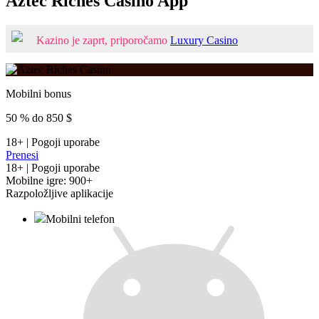
Aztec Riches Casino App
Kazino je zaprt, priporočamo
Luxury Casino
Mobilni bonus
50 % do 850 $
18+ | Pogoji uporabe
Prenesi
18+ | Pogoji uporabe
Mobilne igre:
900+
Razpoložljive aplikacije
Mobilni telefon