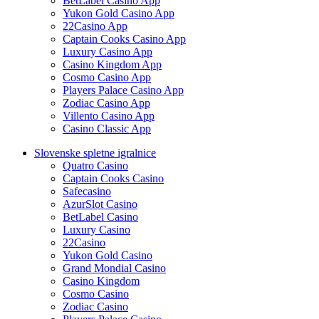
BetLabel Casino App
Yukon Gold Casino App
22Casino App
Captain Cooks Casino App
Luxury Casino App
Casino Kingdom App
Cosmo Casino App
Players Palace Casino App
Zodiac Casino App
Villento Casino App
Casino Classic App
Slovenske spletne igralnice
Quatro Casino
Captain Cooks Casino
Safecasino
AzurSlot Casino
BetLabel Casino
Luxury Casino
22Casino
Yukon Gold Casino
Grand Mondial Casino
Casino Kingdom
Cosmo Casino
Zodiac Casino