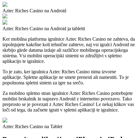
Aztec Riches Casino na Android
Aztec Riches Casino na Android ja tabletti
Ker mobilna platforma igralnice Aztec Riches Casino ne zahteva, da
izpolnjujete kakršne koli tehnične zahteve, naj vsi igralci Android ne
skrbijo glede datuma izdaje ali različice mobilnega operacijskega
sistema. Vsi mobilni operacijski sistemi so združljivi s spletno
aplikacijo te igralnice.
To je zato, ker igralnica Aztec Riches Casino nima izvorne
aplikacije. Spletne aplikacije ne smete prenesti ali namestiti. To je
popolnoma spletni sistem za igre na srečo.
Za mobilno spletno stran igralnice Aztec Riches Casino potrebujete
mobilni brskalnik in napravo Android z internetno povezavo. Tako
preprosto se je povezati z Aztec Riches Casino! Le nekaj klikov vas
loči od tega, da začnete igrati v spletni aplikaciji te igralnice.
Aztec Riches Casino na Tablet