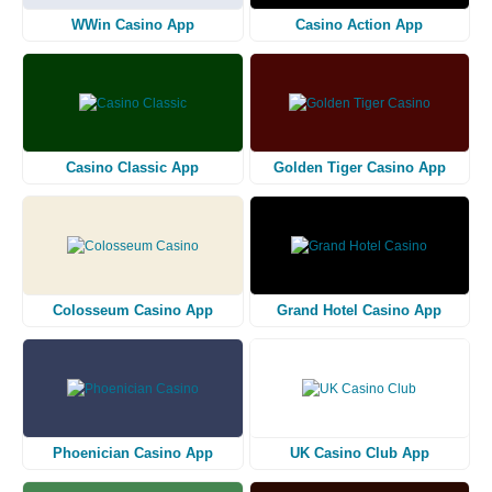
WWin Casino App
Casino Action App
Casino Classic App
Golden Tiger Casino App
Colosseum Casino App
Grand Hotel Casino App
Phoenician Casino App
UK Casino Club App