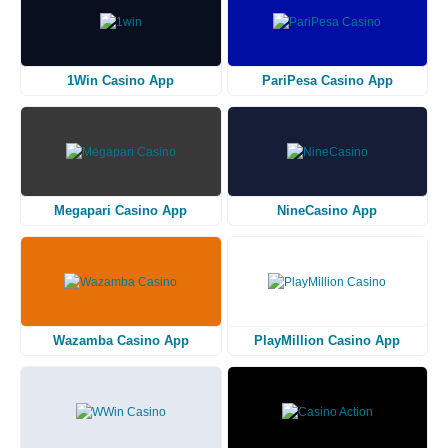
1Win Casino App
PariPesa Casino App
Megapari Casino App
NineCasino App
Wazamba Casino App
PlayMillion Casino App