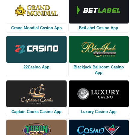
Grand Mondial Casino App
BetLabel Casino App
22Casino App
Blackjack Ballroom Casino
App
Captain Cooks Casino App
Luxury Casino App