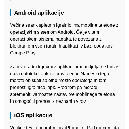
Android aplikacije
Večina strank spletnih igralnic ima mobilne telefone z
operacijskim sistemom Android. Če je v tem
operacijskem sistemu napaka, je povezana z
blokiranjem vseh igralnih aplikacij v bazi podatkov
Google Play.
Zato v uradni trgovini z aplikacijami podjetja ne boste
našli datoteke .apk za pravi denar. Namesto tega
morate obiskati spletno mesto operaterja in tam
prenesti igralnico .apk. Pred tem pa morate
spremeniti varnostne nastavitve mobilnega telefona
in omogočiti prenos iz neznanih virov.
iOS aplikacije
Veliko število uporabnikov iPhone in iPad pomeni, da