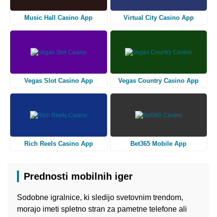
Music Hall Casino App
Virtual City Casino App
Vegas Slot Casino App
Vegas Country Casino App
Rich Reels Casino App
Bet365 Mobile App
Prednosti mobilnih iger
Sodobne igralnice, ki sledijo svetovnim trendom,
morajo imeti spletno stran za pametne telefone ali