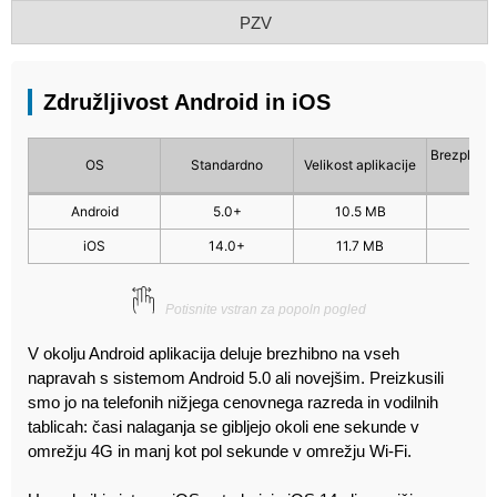
PZV
Združljivost Android in iOS
Brezplačno
OS
Standardno
Velikost aplikacije
n
Android
5.0+
10.5 MB
Pro
iOS
14.0+
11.7 MB
Pro
Potisnite vstran za popoln pogled
V okolju Android aplikacija deluje brezhibno na vseh
napravah s sistemom Android 5.0 ali novejšim. Preizkusili
smo jo na telefonih nižjega cenovnega razreda in vodilnih
tablicah: časi nalaganja se gibljejo okoli ene sekunde v
omrežju 4G in manj kot pol sekunde v omrežju Wi-Fi.