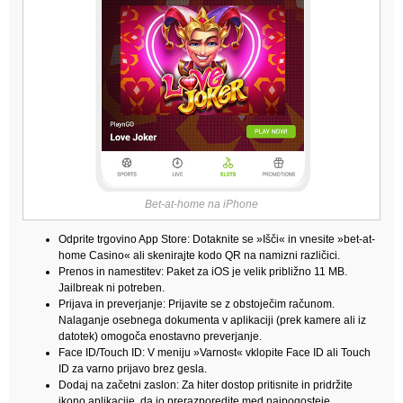
Bet-at-home na iPhone
Odprite trgovino App Store: Dotaknite se »Išči« in vnesite »bet-at-
home Casino« ali skenirajte kodo QR na namizni različici.
Prenos in namestitev: Paket za iOS je velik približno 11 MB.
Jailbreak ni potreben.
Prijava in preverjanje: Prijavite se z obstoječim računom.
Nalaganje osebnega dokumenta v aplikaciji (prek kamere ali iz
datotek) omogoča enostavno preverjanje.
Face ID/Touch ID: V meniju »Varnost« vklopite Face ID ali Touch
ID za varno prijavo brez gesla.
Dodaj na začetni zaslon: Za hiter dostop pritisnite in pridržite
ikono aplikacije, da jo prerazporedite med najpogosteje