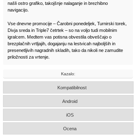
našli ostro grafiko, takojšnje nalaganje in brezhibno
navigacijo.
Vse dnevne promocije – Čarobni ponedeljek, Turnirski torek,
Divja sreda in Triple7 četrtek – so na voljo tudi mobilnim
igralcem. Medtem vas potisna obvestila obveščajo o
brezplačnih vrtljajih, dogajanju na lestvicah najboljših in
presenetljivih nagradnih skladih, tako da nikoli ne zamudite
priložnosti za vrtenje.
Kazalo:
Kompatibilnost
Android
iOS
Ocena