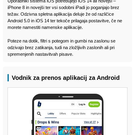
Uporabniki sistema iOS potrebujejo iOS 14 ali novejši –
iPhone 8 in novejši ter vsi sodobni iPadi jo poganjajo brez
težav. Odzivna spletna aplikacija deluje že od različice
Android 5.0 in iOS 14 ter tekoče prilagaja postavitve, če ne
morete namestiti namenske aplikacije.
Poteze na dotik, filtri s potegom in gumbi na zaslonu se
odzivajo brez zatikanja, tudi na zložljivih zaslonih ali pri
spremenjenih nastavitvah pisave.
Vodnik za prenos aplikacij za Android