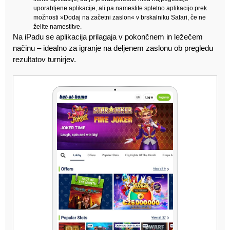
uporabljene aplikacije, ali pa namestite spletno aplikacijo prek
možnosti »Dodaj na začetni zaslon« v brskalniku Safari, če ne
želite namestitve.
Na iPadu se aplikacija prilagaja v pokončnem in ležečem
načinu – idealno za igranje na deljenem zaslonu ob pregledu
rezultatov turnirjev.