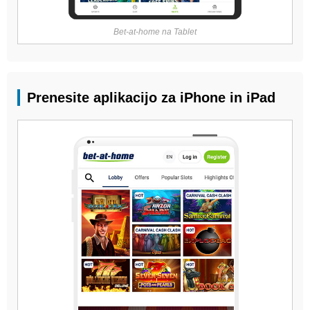
Bet-at-home na Tablet
Prenesite aplikacijo za iPhone in iPad