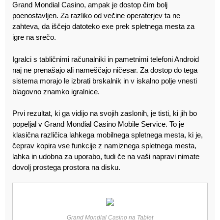
Grand Mondial Casino, ampak je dostop čim bolj
poenostavljen. Za razliko od večine operaterjev ta ne
zahteva, da iščejo datoteko exe prek spletnega mesta za
igre na srečo.
Igralci s tabličnimi računalniki in pametnimi telefoni Android
naj ne prenašajo ali nameščajo ničesar. Za dostop do tega
sistema morajo le izbrati brskalnik in v iskalno polje vnesti
blagovno znamko igralnice.
Prvi rezultat, ki ga vidijo na svojih zaslonih, je tisti, ki jih bo
popeljal v Grand Mondial Casino Mobile Service. To je
klasična različica lahkega mobilnega spletnega mesta, ki je,
čeprav kopira vse funkcije z namiznega spletnega mesta,
lahka in udobna za uporabo, tudi če na vaši napravi nimate
dovolj prostega prostora na disku.
Grand Mondial Casino na Tablet