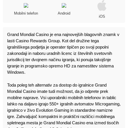
Mobilni telefon
Android
iOS
Grand Mondial Casino je ena najnovejših blagovnih znamk v
lasti Casino Rewards Group. Kot del družine tega
igralniškega podjetja je operater tipičen po svoji popolni
zakonodaji in naboru uradnih licenc iz številnih svetovnih
jurisdikcij ter dvojnem načinu igranja, ki ponuja takojšnje
igranje in programsko opremo HD za namestitev sistema
Windows.
Toda poleg teh alternativ za dostop do igralnice Grand
Mondial Casino imate tudi možnost, da jo odprete prek
mobilne naprave. Vsi uporabniki mobilnih telefonov in tablic
lahko na daljavo igrajo 550+ igralnih avtomatov Microgaming,
igralnico v živo Evolution Gaming in standardne namizne
igre. Zahvaljujoč kompaktni in praktični različici mobilnega
spletnega mesta je Grand Mondial Casino ena izmed tisočih