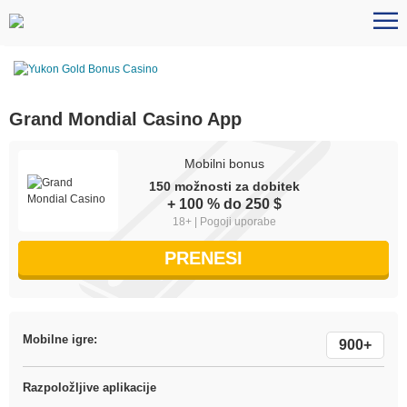
Grand Mondial Casino App
Mobilni bonus
150 možnosti za dobitek
+ 100 % do 250 $
18+ | Pogoji uporabe
PRENESI
Mobilne igre:
900+
Razpoložljive aplikacije