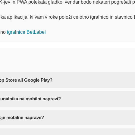
-jev in PWA potekata gladko, vendar bodo nekateri pogrešali p
a aplikacija, ki vam v roke položi celotno igralnico in stavnico
eno
igralnice BetLabel
App Store ali Google Play?
unalnika na mobilni napravi?
voje mobilne naprave?