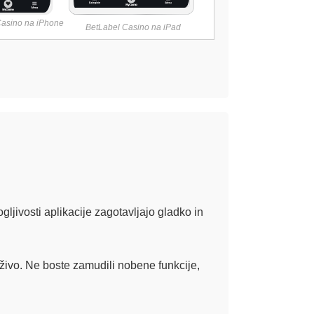
Casino na iPhone
BetLabel Casino na iPad
ljivosti aplikacije zagotavljajo gladko in
 živo. Ne boste zamudili nobene funkcije,