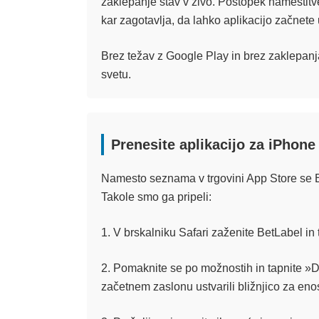
zaklepanje stav v živo. Postopek namestitve
kar zagotavlja, da lahko aplikacijo začnete u
Brez težav z Google Play in brez zaklepan
svetu.
Prenesite aplikacijo za iPhone
Namesto seznama v trgovini App Store se Be
Takole smo ga pripeli:
1. V brskalniku Safari zaženite BetLabel in
2. Pomaknite se po možnostih in tapnite »D
začetnem zaslonu ustvarili bližnjico za en