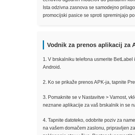
Ista odzivna zasnova se samodejno prilagodi,
promocijski pasice se sproti spreminjajo po 
Vodnik za prenos aplikacij za 
1. V brskalniku telefona usmerite BetLabel i
Android.
2. Ko se prikaže prenos APK-ja, tapnite Pre
3. Pomaknite se v Nastavitve > Varnost, vk
neznane aplikacije za vaš brskalnik in se n
4. Tapnite datoteko, odobrite poziv za names
na vašem domačem zaslonu, pripravljen za 