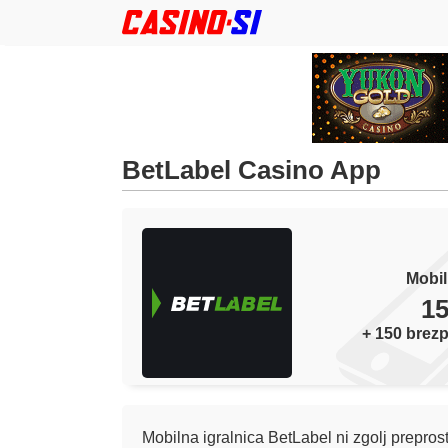
BetLabel Casino App
Mobil
15
+ 150 brezp
Mobilna igralnica BetLabel ni zgolj prepros