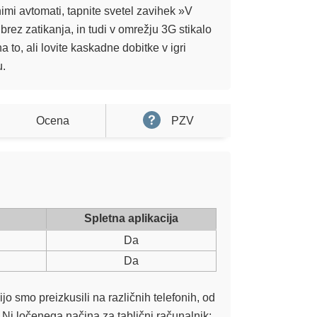
imi avtomati, tapnite svetel zavihek »V
brez zatikanja, in tudi v omrežju 3G stikalo
to, ali lovite kaskadne dobitke v igri
u.
Ocena
PZV
Spletna aplikacija
Da
Da
o smo preizkusili na različnih telefonih, od
Ni ločenega načina za tablični računalnik;