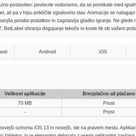
azno postavitev: povlecite vodoravno, da se pomikate med igraln
t, ali pa v hipu prikličite zgodovino stav. Animacije se nalagajo 
manjša porabo podatkov in zagotavlja gladko igranje. Ne glede na 
, BetLabel ohranja dogajanje tekoče in kvote tik ob vašem prst
nost
Android
iOS
Velikost aplikacije
Brezplačno ali plačano
70 MB
Prost
-
Prost
ovejši oziroma iOS 13 in novejši, ste na pravem mestu. Aplikacij
fabletov, in je elegantno delovala z vsemi velikostmi zaslona. 