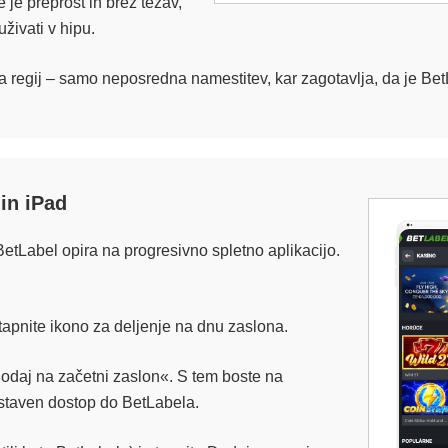
 je preprost in brez težav,
živati v hipu.
ja regij – samo neposredna namestitev, kar zagotavlja, da je 
 in iPad
tLabel opira na progresivno spletno aplikacijo.
 tapnite ikono za deljenje na dnu zaslona.
odaj na začetni zaslon«. S tem boste na
ostaven dostop do BetLabela.