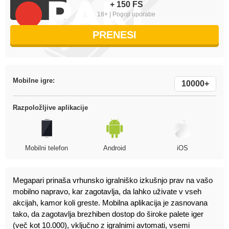
+ 150 FS
18+ | Pogoji uporabe
PRENESI
Mobilne igre:
10000+
Razpoložljive aplikacije
Mobilni telefon
Android
iOS
Megapari prinaša vrhunsko igralniško izkušnjo prav na vašo
mobilno napravo, kar zagotavlja, da lahko uživate v vseh
akcijah, kamor koli greste. Mobilna aplikacija je zasnovana
tako, da zagotavlja brezhiben dostop do široke palete iger
(več kot 10.000), vključno z igralnimi avtomati, vsemi