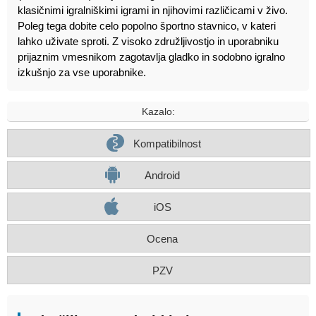
klasičnimi igralniškimi igrami in njihovimi različicami v živo.
Poleg tega dobite celo popolno športno stavnico, v kateri
lahko uživate sproti. Z visoko združljivostjo in uporabniku
prijaznim vmesnikom zagotavlja gladko in sodobno igralno
izkušnjo za vse uporabnike.
Kazalo:
Kompatibilnost
Android
iOS
Ocena
PZV