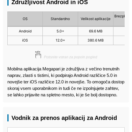
Združljivost Android in iOS
Brezplačno
OS
Standardno
Velikost aplikacije
n
Android
5.0+
69.6 MB
Pro
iOS
12.0+
380.6 MB
Pro
Potisnite vstran za popoln pogled
Mobilna aplikacija Megapari je združljiva z večino trenutnih
naprav, zlasti s tistimi, ki podpirajo Android različice 5.0 in
novejše ter iOS različice 12.0 in novejše. To omogoča dostop
skoraj vsem uporabnikom in tudi če ne izpolnjujete zahtev,
se lahko prijavite na spletno mesto, ki je še bolj dostopno.
Vodnik za prenos aplikacij za Android