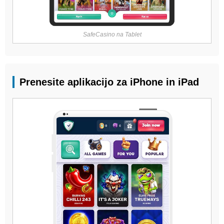
SafeCasino na Tablet
Prenesite aplikacijo za iPhone in iPad