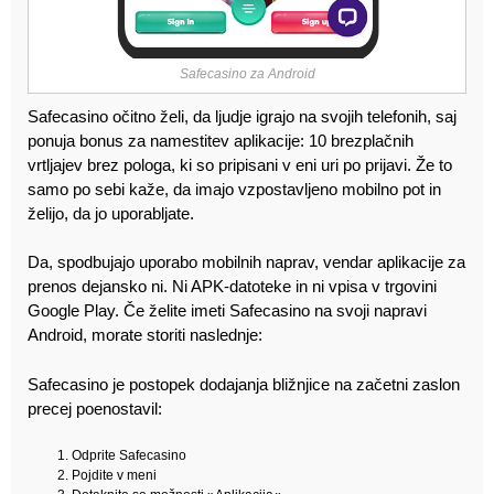
Safecasino za Android
Safecasino očitno želi, da ljudje igrajo na svojih telefonih, saj
ponuja bonus za namestitev aplikacije: 10 brezplačnih
vrtljajev brez pologa, ki so pripisani v eni uri po prijavi. Že to
samo po sebi kaže, da imajo vzpostavljeno mobilno pot in
želijo, da jo uporabljate.
Da, spodbujajo uporabo mobilnih naprav, vendar aplikacije za
prenos dejansko ni. Ni APK-datoteke in ni vpisa v trgovini
Google Play. Če želite imeti Safecasino na svoji napravi
Android, morate storiti naslednje:
Safecasino je postopek dodajanja bližnjice na začetni zaslon
precej poenostavil:
Odprite Safecasino
Pojdite v meni