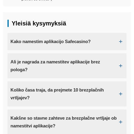
Yleisiä kysymyksiä
Kako namestim aplikacijo Safecasino?
Ali je nagrada za namestitev aplikacije brez
pologa?
Koliko časa traja, da prejmete 10 brezplačnih
vrtljajev?
Kakšne so stavne zahteve za brezplačne vrtljaje ob
namestitvi aplikacije?