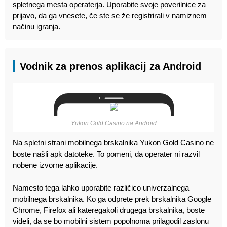
spletnega mesta operaterja. Uporabite svoje poverilnice za
prijavo, da ga vnesete, če ste se že registrirali v namiznem
načinu igranja.
Vodnik za prenos aplikacij za Android
Yukon Gold Casino na Android
Na spletni strani mobilnega brskalnika Yukon Gold Casino ne
boste našli apk datoteke. To pomeni, da operater ni razvil
nobene izvorne aplikacije.
Namesto tega lahko uporabite različico univerzalnega
mobilnega brskalnika. Ko ga odprete prek brskalnika Google
Chrome, Firefox ali kateregakoli drugega brskalnika, boste
videli, da se bo mobilni sistem popolnoma prilagodil zaslonu