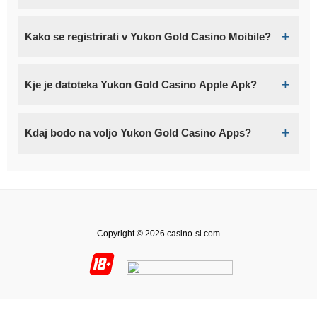
Kako se registrirati v Yukon Gold Casino Moibile?
Kje je datoteka Yukon Gold Casino Apple Apk?
Kdaj bodo na voljo Yukon Gold Casino Apps?
Slovenske Spletne Igralnice
Copyright © 2026 casino-si.com