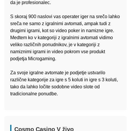
da je profesionalec.
S skoraj 900 naslovi vas operater iger na srečo lahko
sreča ne samo z igralnimi avtomati, ampak tudi z
drugimi igrami, kot so video poker in namizne igre.
Medtem ko v kategoriji z igralnimi avtomati vidimo
veliko različnih ponudnikov, je v kategoriji z
namiznimi igrami in video pokrom vse produkt
podjetja Microgaming.
Za svoje igralne avtomate je podjetje ustvarilo
različne kategorije za igre s 5 koluti in igre s 3 koluti,
tako da lahko ločite sodobne video slote od
tradicionalne ponudbe.
Cosmo Casino V živo