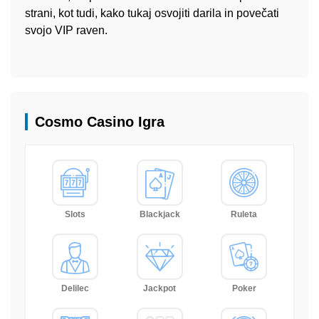
strani, kot tudi, kako tukaj osvojiti darila in povečati
svojo VIP raven.
Cosmo Casino Igra
Slots
Blackjack
Ruleta
Delilec
Jackpot
Poker