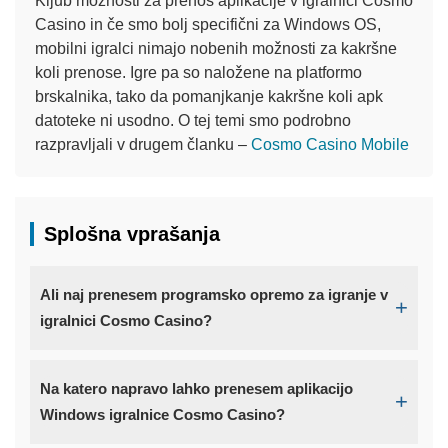
Kljub možnosti za prenos aplikacije v igralnici Cosmo
Casino in če smo bolj specifični za Windows OS,
mobilni igralci nimajo nobenih možnosti za kakršne
koli prenose. Igre pa so naložene na platformo
brskalnika, tako da pomanjkanje kakršne koli apk
datoteke ni usodno. O tej temi smo podrobno
razpravljali v drugem članku –
Cosmo Casino Mobile
Splošna vprašanja
Ali naj prenesem programsko opremo za igranje v
igralnici Cosmo Casino?
Na katero napravo lahko prenesem aplikacijo
Windows igralnice Cosmo Casino?