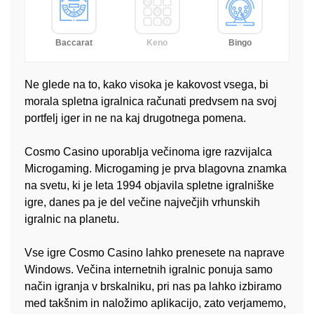
Baccarat
Keno
Bingo
Ne glede na to, kako visoka je kakovost vsega, bi
morala spletna igralnica računati predvsem na svoj
portfelj iger in ne na kaj drugotnega pomena.
Cosmo Casino uporablja večinoma igre razvijalca
Microgaming. Microgaming je prva blagovna znamka
na svetu, ki je leta 1994 objavila spletne igralniške
igre, danes pa je del večine največjih vrhunskih
igralnic na planetu.
Vse igre Cosmo Casino lahko prenesete na naprave
Windows. Večina internetnih igralnic ponuja samo
način igranja v brskalniku, pri nas pa lahko izbiramo
med takšnim in naložimo aplikacijo, zato verjamemo,