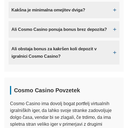
Kakšna je minimalna omejitev dviga?
Ali Cosmo Casino ponuja bonus brez depozita?
Ali obstaja bonus za kakršen koli depozit v
igralnici Cosmo Casino?
Cosmo Casino Povzetek
Cosmo Casino ima dovolj bogat portfelj virtualnih
igralniških iger, da lahko svoje stranke zadovoljuje
dolgo časa, vendar bi se zlagali, če trdimo, da ima
spletna stran veliko iger v primerjavi z drugimi