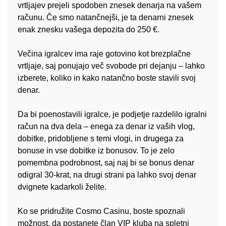
vrtljajev prejeli spodoben znesek denarja na vašem
računu. Če smo natančnejši, je ta denarni znesek
enak znesku vašega depozita do 250 €.
Večina igralcev ima raje gotovino kot brezplačne
vrtljaje, saj ponujajo več svobode pri dejanju – lahko
izberete, koliko in kako natančno boste stavili svoj
denar.
Da bi poenostavili igralce, je podjetje razdelilo igralni
račun na dva dela – enega za denar iz vaših vlog,
dobitke, pridobljene s temi vlogi, in drugega za
bonuse in vse dobitke iz bonusov. To je zelo
pomembna podrobnost, saj naj bi se bonus denar
odigral 30-krat, na drugi strani pa lahko svoj denar
dvignete kadarkoli želite.
Ko se pridružite Cosmo Casinu, boste spoznali
možnost, da postanete član VIP kluba na spletni