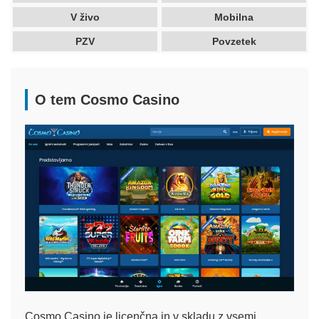
V živo
Mobilna
PZV
Povzetek
O tem Cosmo Casino
Cosmo Casino je licenčna in v skladu z vsemi