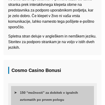
stranka prek interaktivnega klepeta obrne na
predstavnika za podporo uporabnikom podjetja, kar
je zelo dobro. Če klepet v živo ni vaša vrsta
komunikacije, lahko namesto tega pošljete e-poštno
sporočilo.
Spletna stran deluje v angleškem in nemškem jeziku.
Storitev za podporo strankam je na voljo v istih dveh
jezikih.
Cosmo Casino Bonusi
150 “možnosti” za dobitek v igralnih
avtomatih po prvem pologu