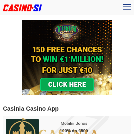
Casinia Casino App
Mobilni Bonus
100% do €500