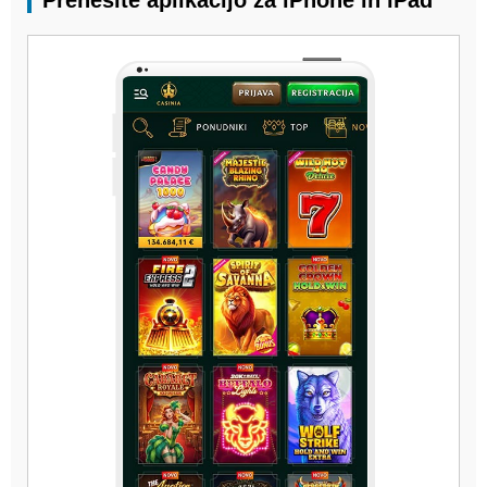
Prenesite aplikacijo za iPhone in iPad