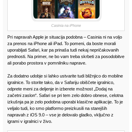
Casinia na iPhone
Pri napravah Apple je situacija podobna – Casinia ni na voljo
za prenos na iPhone ali iPad. To pomeni, da boste morali
uporabljati Safari, kar pa prinaša tudi nekaj nepričakovanih
prednosti. Na primer, ne bo vam treba skrbeti za posodobitve
ali porabo prostora v pomnilniku naprave.
Za dodatno udobje si lahko ustvarite tudi bližnjico do mobilne
igralnice. To storite tako, da v Safariju obiščete igralnico,
odprete meni za deljenje in izberete možnost „Dodaj na
začetni zaslon“. Safari se pri tem zelo dobro obnese, celotna
izkušnja pa je zelo podobna uporabi klasične aplikacije. To je
veljalo tudi, ko smo platformo preizkusili na starejših
napravah z iOS 9.0 – vse je delovalo gladko, vključno z
igrami v igralnici v živo.