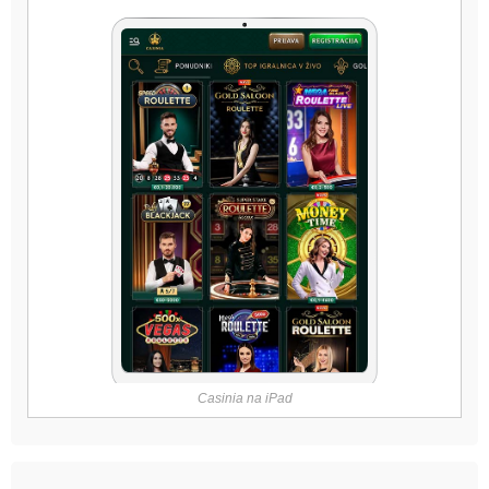
Casinia na iPad