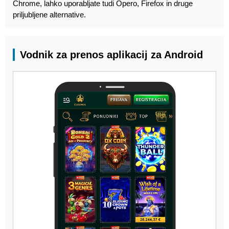
Chrome, lahko uporabljate tudi Opero, Firefox in druge
priljubljene alternative.
Vodnik za prenos aplikacij za Android