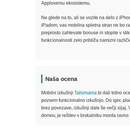
Applovemu ekosistemu.
Ne glede na to, ali se vozite na delo z iP
iPadom, vas mobilna spletna stran ne bo r
preprosto zahtevate bonuse in stopite v sti
funkcionalnosti zelo približa namizni različi
Naša ocena
Mobilni izkušnji
Talismania
bi dali trdno oc
povsem funkcionalno izkušnjo. Do iger, plač
brez povezave, izkušnji dale še večji sijaj. 
domov, je rešitev v brskalniku morda ravno 