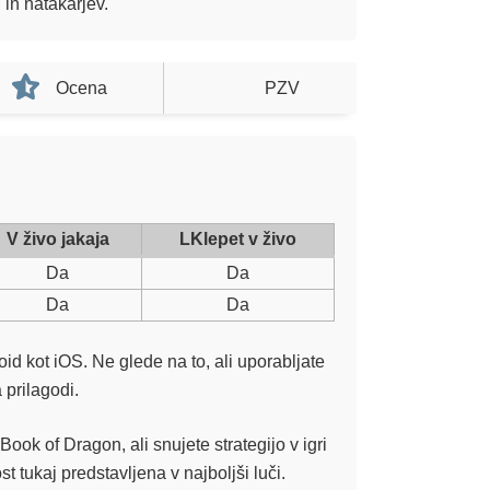
 in natakarjev.
Ocena
PZV
V živo jakaja
LKlepet v živo
Da
Da
Da
Da
id kot iOS. Ne glede na to, ali uporabljate
 prilagodi.
 Book of Dragon, ali snujete strategijo v igri
t tukaj predstavljena v najboljši luči.