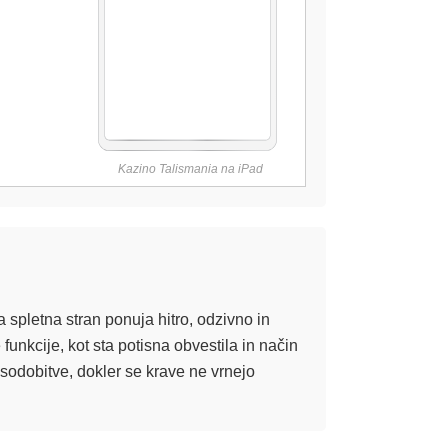
Kazino Talismania na iPad
 spletna stran ponuja hitro, odzivno in
unkcije, kot sta potisna obvestila in način
posodobitve, dokler se krave ne vrnejo