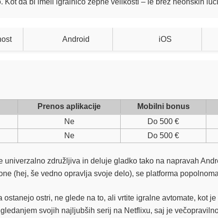
Kot da bi imeli igralnico žepne velikosti – le brez neonskih luči
nost
Android
iOS
Prenos aplikacije
Mobilni bonus
Ne
Do 500 €
Ne
Do 500 €
e univerzalno združljiva in deluje gladko tako na napravah Andro
one (hej, še vedno opravlja svoje delo), se platforma popolnoma
 ostanejo ostri, ne glede na to, ali vrtite igralne avtomate, kot je
edanjem svojih najljubših serij na Netflixu, saj je večopravilnos