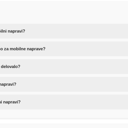
ilni napravi?
učno za mobilne naprave?
o delovalo?
 napravi?
ni napravi?
Slovenske Spletne Igralnice