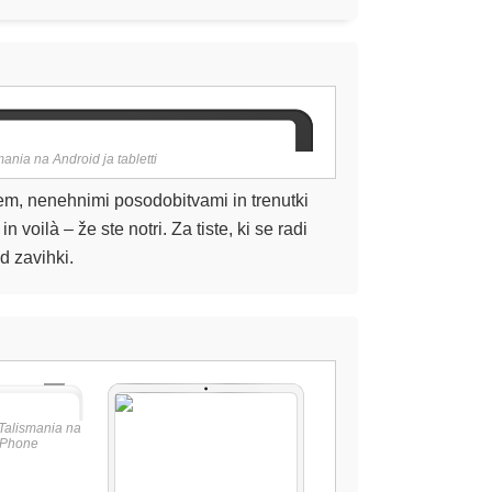
ania na Android ja tabletti
em, nenehnimi posodobitvami in trenutki
 voilà – že ste notri. Za tiste, ki se radi
d zavihki.
Talismania na
iPhone