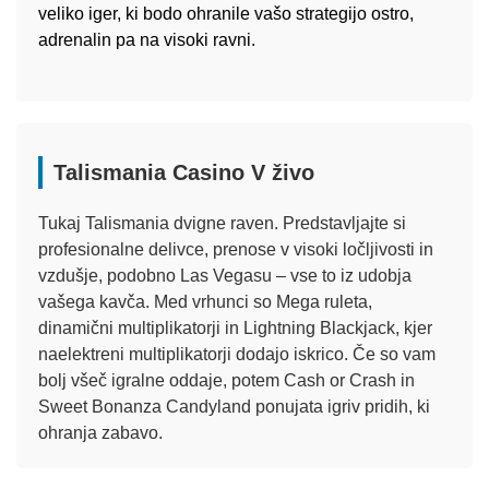
veliko iger, ki bodo ohranile vašo strategijo ostro,
adrenalin pa na visoki ravni.
Talismania Casino V živo
Tukaj Talismania dvigne raven. Predstavljajte si
profesionalne delivce, prenose v visoki ločljivosti in
vzdušje, podobno Las Vegasu – vse to iz udobja
vašega kavča. Med vrhunci so Mega ruleta,
dinamični multiplikatorji in Lightning Blackjack, kjer
naelektreni multiplikatorji dodajo iskrico. Če so vam
bolj všeč igralne oddaje, potem Cash or Crash in
Sweet Bonanza Candyland ponujata igriv pridih, ki
ohranja zabavo.