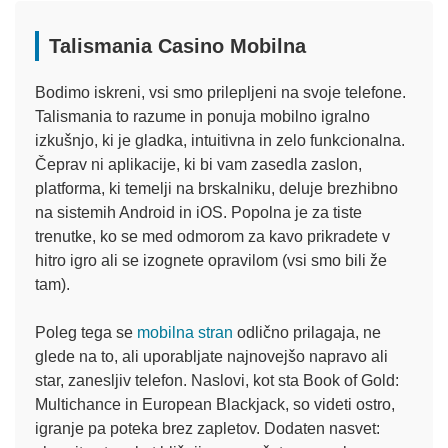
Talismania Casino Mobilna
Bodimo iskreni, vsi smo prilepljeni na svoje telefone.
Talismania to razume in ponuja mobilno igralno
izkušnjo, ki je gladka, intuitivna in zelo funkcionalna.
Čeprav ni aplikacije, ki bi vam zasedla zaslon,
platforma, ki temelji na brskalniku, deluje brezhibno
na sistemih Android in iOS. Popolna je za tiste
trenutke, ko se med odmorom za kavo prikradete v
hitro igro ali se izognete opravilom (vsi smo bili že
tam).
Poleg tega se
mobilna stran
odlično prilagaja, ne
glede na to, ali uporabljate najnovejšo napravo ali
star, zanesljiv telefon. Naslovi, kot sta Book of Gold:
Multichance in European Blackjack, so videti ostro,
igranje pa poteka brez zapletov. Dodaten nasvet: