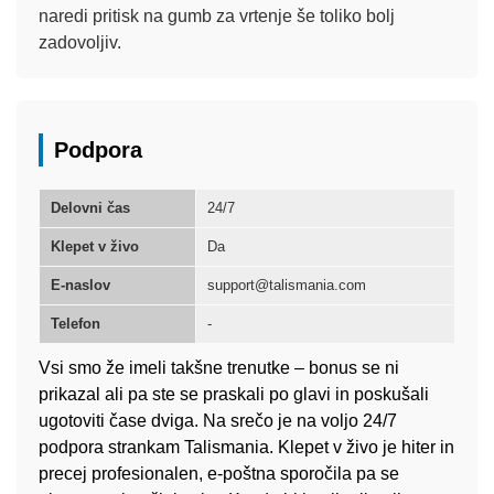
naredi pritisk na gumb za vrtenje še toliko bolj
zadovoljiv.
Podpora
Delovni čas
24/7
Klepet v živo
Da
E-naslov
support@talismania.com
Telefon
-
Vsi smo že imeli takšne trenutke – bonus se ni
prikazal ali pa ste se praskali po glavi in poskušali
ugotoviti čase dviga. Na srečo je na voljo 24/7
podpora strankam Talismania. Klepet v živo je hiter in
precej profesionalen, e-poštna sporočila pa se