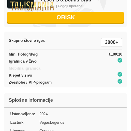
18+ | Pogoji uporabe
OBISK
Skupno število iger:
3000+
Min. Polog/dvig
€10/€10
Igralnica v živo
Mobilna igralnica
Klepet v živo
Zvestobe / VIP-program
Splošne informacije
Ustanovljeno:
2024
Lastnik:
VegasLegends
Licence:
Curacao