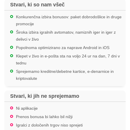
swintt, Thunderkick, Tom Horn Gaming,
Stvari, ki so nam všeč
Wazdan, Woohoo Games, Yggdrasil, Zillion
Konkurenčna izbira bonusov: paket dobrodošlice in druge
promocije
Široka izbira igralnih avtomatov, namiznih iger in iger z
delivci v živo
Popolnoma optimizirano za naprave Android in iOS
Klepet v živo in e-pošta sta na voljo 24 ur na dan, 7 dni v
tednu
Sprejemamo kreditne/debetne kartice, e-denarnice in
kriptovalute
Stvari, ki jih ne sprejemamo
Ni aplikacije
Prenos bonusa bi lahko bil nižji
Igralci z določenih trgov niso sprejeti