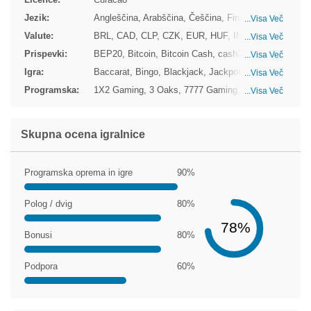
Jezik:
Angleščina, Arabščina, Češčina, Finščina,
...Visa Več
Francoščina, Grščina, Italijanščina,
Valute:
BRL, CAD, CLP, CZK, EUR, HUF, INR, NOK,
...Visa Več
Madžarščina, Nemščina, Norveščina, Poljščina,
NZD, PEN, PLN, RUB, USD
Prispevki:
BEP20, Bitcoin, Bitcoin Cash, cash2code, DAI,
Portugalščina, Španščina
...Visa Več
Dogecoin, Ethereum, eZeeWallet, flexepin,
Igra:
Baccarat, Bingo, Blackjack, Jackpot Games,
...Visa Več
Interac, Jeton Wallet, LiteCoin, Mastercard,
Keno, Live Casino, Roulette, Slots, Video
Programska:
1X2 Gaming, 3 Oaks, 7777 Gaming, Amatic,
MiFinity, Muchbetter, Neosurf, Neteller,
...Visa Več
Poker
Apollo Games, Avatar UX, Aviatrix, BBGames,
Paysafecard, Ripple, SHIB, Skrill, SOL, Tether,
BetGamesTV, Betsoft, BF Games, Bombay
TRON, USDCoin
Live, booongo, caleta, Claw, Creedroomz Live,
Skupna ocena igralnice
ElaGames, Elysium, Endorphina, Euroasian
Gaming, Evolution Gaming, Fantasma Games,
Felix Gaming, Felt Gaming, fugaso, gamebeat,
Programska oprema in igre
90%
Gaming Realms, GamingCorps, Gamzix,
GGames, Hacksaw Gaming, High 5 Games,
Iron Dog Studio, Kagaming, Kiron, Leap
Polog / dvig
80%
Gaming, Mascot Gaming, MrSlotty, Nolimit
78%
City, Octoplay, OneTouch, Ortiz Gaming, PG
Bonusi
80%
Soft, Platipus, Play'N Go, PlayPearls, Playson,
Pocket Games, PopOk, Pragmatic Play, Push
Gaming, Quickspin, Red Rake Gaming, Reevo,
Podpora
60%
Relax Gaming, Revolver Gaming, Salsa
Technology, Skywind Group, SlotMill, Spade
Gaming, Spinomenal, Spribe, Stakelogic,