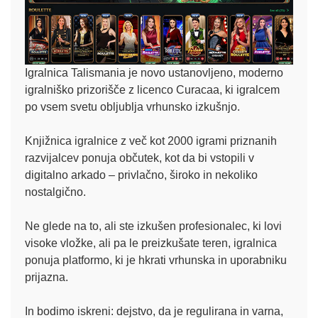
Igralnica Talismania je novo ustanovljeno, moderno
igralniško prizorišče z licenco Curacaa, ki igralcem
po vsem svetu obljublja vrhunsko izkušnjo.
Knjižnica igralnice z več kot 2000 igrami priznanih
razvijalcev ponuja občutek, kot da bi vstopili v
digitalno arkado – privlačno, široko in nekoliko
nostalgično.
Ne glede na to, ali ste izkušen profesionalec, ki lovi
visoke vložke, ali pa le preizkušate teren, igralnica
ponuja platformo, ki je hkrati vrhunska in uporabniku
prijazna.
In bodimo iskreni: dejstvo, da je regulirana in varna,