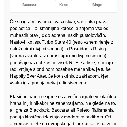
Baccarat
Keno
Bingo
Če so igralni avtomati vaša stvar, vas čaka prava
poslastica. Talismanijina kolekcija zajema vse od
muhastih pravljic do adrenalinskih pustolovščin.
Naslovi, kot sta Turbo Stars 40 (retro vznemirjenje z
naloženimi divjimi simboli) in Poseidon’s Rising
(vodna avantura z naraščajočimi divjimi simboli),
prinašajo raznolikost in visok RTP. Za tiste, ki imajo
radi vrtljaje s pridihom posebne mehanike, je tu še
Happily Ever After. Je kot skrinja z zakladom, kjer
vsaka igra ponuja nekaj edinstvenega.
Klasične namizne igre so za večino igralcev tolažilna
hrana in jih nikakor ne zanemarjamo. Ne glede na to,
ali gre za Blackjack, Baccarat ali Ruleto, Talismania
ponuja klasično izkušnjo z modernim pridihom. Od
ameriške rulete do evropskega blackjacka je na voljo