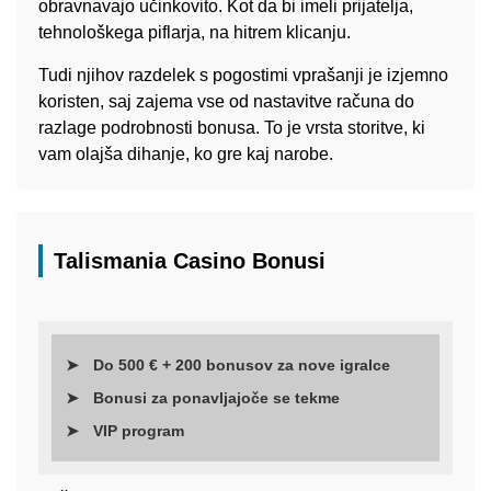
obravnavajo učinkovito. Kot da bi imeli prijatelja,
tehnološkega piflarja, na hitrem klicanju.
Tudi njihov razdelek s pogostimi vprašanji je izjemno
koristen, saj zajema vse od nastavitve računa do
razlage podrobnosti bonusa. To je vrsta storitve, ki
vam olajša dihanje, ko gre kaj narobe.
Talismania Casino Bonusi
Do 500 € + 200 bonusov za nove igralce
Bonusi za ponavljajoče se tekme
VIP program