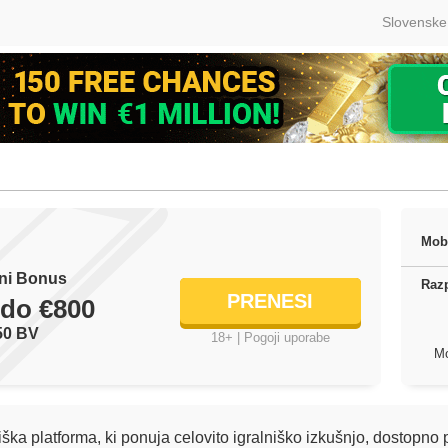
Slovenske 
Mobi
ni Bonus
Razp
PRENESI
do €800
50 BV
18+ | Pogoji uporabe
Mo
ška platforma, ki ponuja celovito igralniško izkušnjo, dostopno