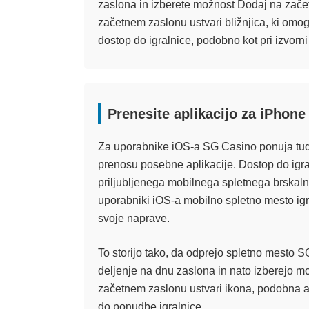
zaslona in izberete možnost Dodaj na začet
začetnem zaslonu ustvari bližnjica, ki omo
dostop do igralnice, podobno kot pri izvorni 
Prenesite aplikacijo za iPhone
Za uporabnike iOS-a SG Casino ponuja tudi
prenosu posebne aplikacije. Dostop do igral
priljubljenega mobilnega spletnega brskalni
uporabniki iOS-a mobilno spletno mesto ig
svoje naprave.
To storijo tako, da odprejo spletno mesto S
deljenje na dnu zaslona in nato izberejo m
začetnem zaslonu ustvari ikona, podobna ap
do ponudbe igralnice.