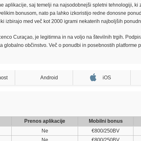
e aplikacije, saj temelji na najsodobnejši spletni tehnologiji, k
 z velikim bonusom, nato pa lahko izkoristijo redne donosne ponud
i izbirajo med več kot 2000 igrami nekaterih najboljših ponudni
cenco Curaçao, je legitimna in na voljo na številnih trgih. Podpir
a globalno občinstvo. Več o ponudbi in posebnostih platforme pa 
nost
Android
iOS
Prenos aplikacije
Mobilni bonus
Ne
€800/250BV
Ne
€800/250BV