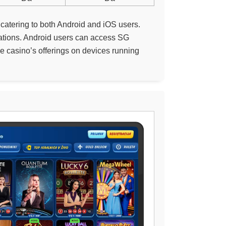
atering to both Android and iOS users.
cations. Android users can access SG
e casino’s offerings on devices running