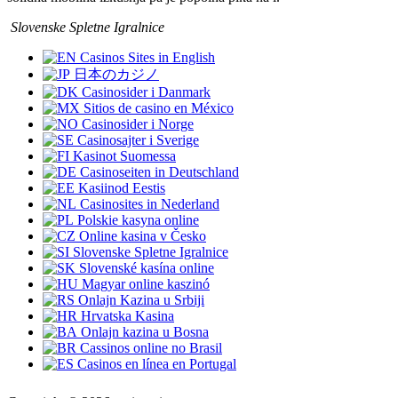
Slovenske Spletne Igralnice
Casinos Sites in English
日本のカジノ
Casinosider i Danmark
Sitios de casino en México
Casinosider i Norge
Casinosajter i Sverige
Kasinot Suomessa
Casinoseiten in Deutschland
Kasiinod Eestis
Casinosites in Nederland
Polskie kasyna online
Online kasina v Česko
Slovenske Spletne Igralnice
Slovenské kasína online
Magyar online kaszinó
Onlajn Kazina u Srbiji
Hrvatska Kasina
Onlajn kazina u Bosna
Cassinos online no Brasil
Casinos en línea en Portugal