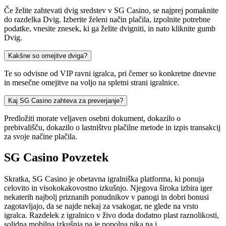
Če želite zahtevati dvig sredstev v SG Casino, se najprej pomaknite
do razdelka Dvig. Izberite želeni način plačila, izpolnite potrebne
podatke, vnesite znesek, ki ga želite dvigniti, in nato kliknite gumb
Dvig.
Kakšne so omejitve dviga?
Te so odvisne od VIP ravni igralca, pri čemer so konkretne dnevne
in mesečne omejitve na voljo na spletni strani igralnice.
Kaj SG Casino zahteva za preverjanje?
Predložiti morate veljaven osebni dokument, dokazilo o
prebivališču, dokazilo o lastništvu plačilne metode in izpis transakcij
za svoje načine plačila.
SG Casino Povzetek
Skratka, SG Casino je obetavna igralniška platforma, ki ponuja
celovito in visokokakovostno izkušnjo. Njegova široka izbira iger
nekaterih najbolj priznanih ponudnikov v panogi in dobri bonusi
zagotavljajo, da se najde nekaj za vsakogar, ne glede na vrsto
igralca. Razdelek z igralnico v živo doda dodatno plast raznolikosti,
solidna mobilna izkušnja pa je popolna pika na i.