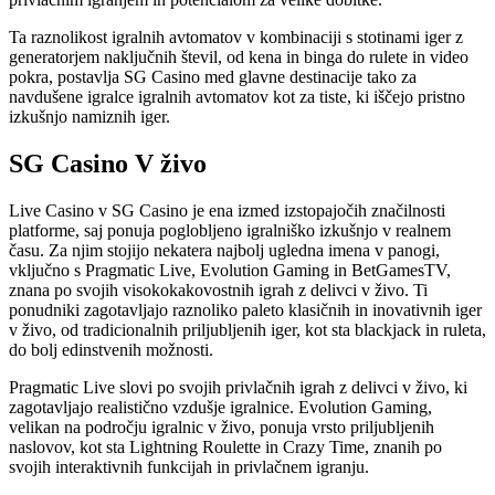
Ta raznolikost igralnih avtomatov v kombinaciji s stotinami iger z
generatorjem naključnih števil, od kena in binga do rulete in video
pokra, postavlja SG Casino med glavne destinacije tako za
navdušene igralce igralnih avtomatov kot za tiste, ki iščejo pristno
izkušnjo namiznih iger.
SG Casino V živo
Live Casino v SG Casino je ena izmed izstopajočih značilnosti
platforme, saj ponuja poglobljeno igralniško izkušnjo v realnem
času. Za njim stojijo nekatera najbolj ugledna imena v panogi,
vključno s Pragmatic Live, Evolution Gaming in BetGamesTV,
znana po svojih visokokakovostnih igrah z delivci v živo. Ti
ponudniki zagotavljajo raznoliko paleto klasičnih in inovativnih iger
v živo, od tradicionalnih priljubljenih iger, kot sta blackjack in ruleta,
do bolj edinstvenih možnosti.
Pragmatic Live slovi po svojih privlačnih igrah z delivci v živo, ki
zagotavljajo realistično vzdušje igralnice. Evolution Gaming,
velikan na področju igralnic v živo, ponuja vrsto priljubljenih
naslovov, kot sta Lightning Roulette in Crazy Time, znanih po
svojih interaktivnih funkcijah in privlačnem igranju.