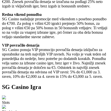
€200. Znesek povračila denarja se izračuna na podlagi 25% neto
izgub iz vključenih iger, brez izgub iz bonusnih sredstev.
Redna vikend ponudba
SG Casino nadaljuje promocije med vikendom s posebno ponudbo
do €700. Za polog v višini €20 igralci prejmejo 50% bonus, za
polog v višini €50 pa 50% bonus in 50 bonusnih vrtljajev. Ti vrtljaji
so na voljo za vnaprej izbrane igre, pri čemer za oba dela bonusa
veljajo standardne stavne zahteve.
VIP povračilo denarja
SG Casino ponuja VIP promocijo povračila denarja izključno za
uporabnike na treh najvišjih VIP ravneh. Na voljo je vsak teden od
ponedeljka do nedelje, brez potrebe po dodatnih korakih. Ponudba
velja samo za izbrane casino igre, brez iger v živo. Najnižji znesek
povračila denarja je določen na €5. Odstotek in najvišji znesek
povračila denarja sta odvisna od VIP ravni: 5% do €1,000 za 3.
raven, 10% do €2,000 za 4. raven in 15% do €3,000 za 5. raven.
SG Casino Igra
Slots