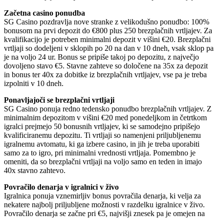
Začetna casino ponudba
SG Casino pozdravlja nove stranke z velikodušno ponudbo: 100%
bonusom na prvi depozit do €800 plus 250 brezplačnih vrtljajev. Za
kvalifikacijo je potreben minimalni depozit v višini €20. Brezplačni
vrtljaji so dodeljeni v sklopih po 20 na dan v 10 dneh, vsak sklop pa
je na voljo 24 ur. Bonus se pripiše takoj po depozitu, z največjo
dovoljeno stavo €5. Stavne zahteve so določene na 35x za depozit
in bonus ter 40x za dobitke iz brezplačnih vrtljajev, vse pa je treba
izpolniti v 10 dneh.
Ponavljajoči se brezplačni vrtljaji
SG Casino ponuja redno tedensko ponudbo brezplačnih vrtljajev. Z
minimalnim depozitom v višini €20 med ponedeljkom in četrtkom
igralci prejmejo 50 bonusnih vrtljajev, ki se samodejno pripišejo
kvalificiranemu depozitu. Ti vrtljaji so namenjeni priljubljenemu
igralnemu avtomatu, ki ga izbere casino, in jih je treba uporabiti
samo za to igro, pri minimalni vrednosti vrtljaja. Pomembno je
omeniti, da so brezplačni vrtljaji na voljo samo en teden in imajo
40x stavno zahtevo.
Povračilo denarja v igralnici v živo
Igralnica ponuja vznemirljiv bonus povračila denarja, ki velja za
nekatere najbolj priljubljene možnosti v razdelku igralnice v živo.
Povračilo denarja se začne pri €5, najvišji znesek pa je omejen na