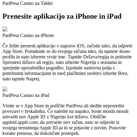
PariPesa Casino na Tablet
Prenesite aplikacijo za iPhone in iPad
PariPesa Casino na iPhone
Če želite prenesti aplikacijo v naprave iOS, začnite tako, da odprete
App Store. Pomaknite se do svojega računa tako, da tapnete ikono
profila in nato izberete svoje ime. Tapnite Država/regija in pritisnite
Spremeni državo ali regijo, nato izberite Nigerija s seznama in
sprejmite uporabniško pogodbo. Izpolnite naslovna polja s
potrebnimi informacijami in med plačilnimi sredstvi izberite Brez,
nato tapnite Naprej.
PariPesa Casino na iPad
Vrnite se v App Store in poiščite PariPesa ali sledite neposredni
povezavi v brskalniku. Če naletite na napako, boste morda morali
ustvariti nov Apple ID z Nigerijo kot državo. Obiščite
appleid.apple.com, da ustvarite nov račun, nato se odjavite iz
svojega trenutnega Apple ID-ja in se prijavite z novim. Ponovite
korake prenosa, da dokončate postopek.