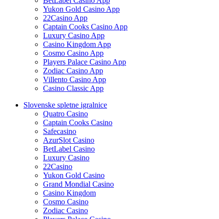
BetLabel Casino App
Yukon Gold Casino App
22Casino App
Captain Cooks Casino App
Luxury Casino App
Casino Kingdom App
Cosmo Casino App
Players Palace Casino App
Zodiac Casino App
Villento Casino App
Casino Classic App
Slovenske spletne igralnice
Quatro Casino
Captain Cooks Casino
Safecasino
AzurSlot Casino
BetLabel Casino
Luxury Casino
22Casino
Yukon Gold Casino
Grand Mondial Casino
Casino Kingdom
Cosmo Casino
Zodiac Casino