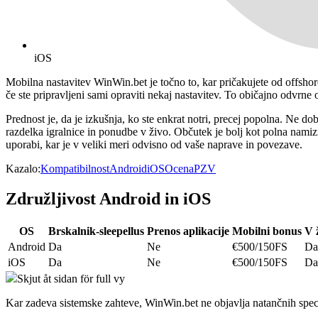
iOS
Mobilna nastavitev WinWin.bet je točno to, kar pričakujete od offsho
če ste pripravljeni sami opraviti nekaj nastavitev. To običajno odvrne 
Prednost je, da je izkušnja, ko ste enkrat notri, precej popolna. Ne 
razdelka igralnice in ponudbe v živo. Občutek je bolj kot polna namizna
uporabi, kar je v veliki meri odvisno od vaše naprave in povezave.
Kazalo:
Kompatibilnost
Android
iOS
Ocena
PZV
Združljivost Android in iOS
OS
Brskalnik-sleepellus
Prenos aplikacije
Mobilni bonus
V 
Android
Da
Ne
€500/150FS
Da
iOS
Da
Ne
€500/150FS
Da
Skjut åt sidan för full vy
Kar zadeva sistemske zahteve, WinWin.bet ne objavlja natančnih speci