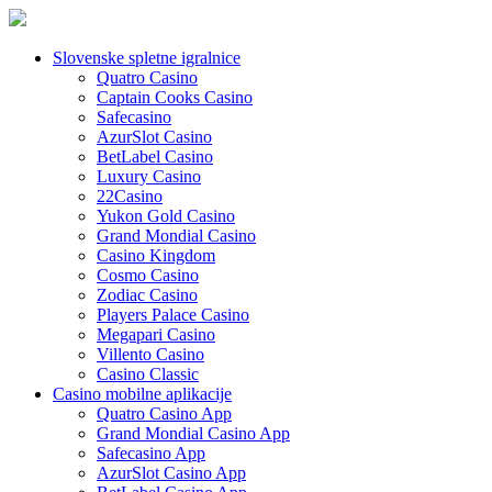
Slovenske spletne igralnice
Quatro Casino
Captain Cooks Casino
Safecasino
AzurSlot Casino
BetLabel Casino
Luxury Casino
22Casino
Yukon Gold Casino
Grand Mondial Casino
Casino Kingdom
Cosmo Casino
Zodiac Casino
Players Palace Casino
Megapari Casino
Villento Casino
Casino Classic
Casino mobilne aplikacije
Quatro Casino App
Grand Mondial Casino App
Safecasino App
AzurSlot Casino App