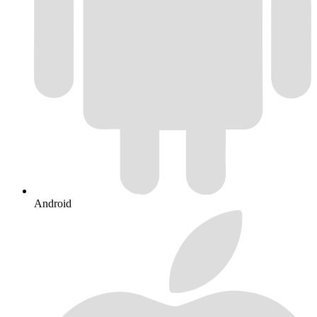
Android