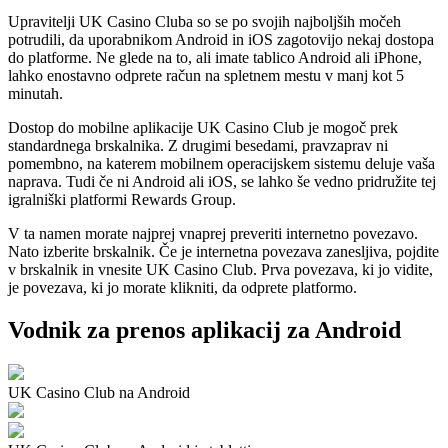
Upravitelji UK Casino Cluba so se po svojih najboljših močeh
potrudili, da uporabnikom Android in iOS zagotovijo nekaj dostopa
do platforme. Ne glede na to, ali imate tablico Android ali iPhone,
lahko enostavno odprete račun na spletnem mestu v manj kot 5
minutah.
Dostop do mobilne aplikacije UK Casino Club je mogoč prek
standardnega brskalnika. Z drugimi besedami, pravzaprav ni
pomembno, na katerem mobilnem operacijskem sistemu deluje vaša
naprava. Tudi če ni Android ali iOS, se lahko še vedno pridružite tej
igralniški platformi Rewards Group.
V ta namen morate najprej vnaprej preveriti internetno povezavo.
Nato izberite brskalnik. Če je internetna povezava zanesljiva, pojdite
v brskalnik in vnesite UK Casino Club. Prva povezava, ki jo vidite,
je povezava, ki jo morate klikniti, da odprete platformo.
Vodnik za prenos aplikacij za Android
UK Casino Club na Android