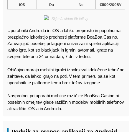
iOS
Da
Ne
€500/200BV
Skjut åt sidan för full vy
Uporabniki Androida in iOS-a lahko preprosto in popolnoma
brezplačno izkoristijo prednosti platforme BoaBoa Casino.
Zahvaljujoč posebej prilagojeni univerzalni spletni aplikaciji
lahko igre, kot so blackjack in igralni avtomati, igrate na
svojem telefonu 24 ur na dan, 7 dni v tednu.
Običajno morajo mobilni igralci izpolnjevati določene tehnične
zahteve, da lahko igrajo na poti. V tem primeru pa se kot
uporabnik te platforme temu brez težav izognete.
Nasprotno, pri uporabi mobilne različice BoaBoa Casino ni
posebnih omejitev glede različnih modelov mobilnih telefonov
ali različic iOS-a in Androida.
Vodnik za prenos aplikacij za Android