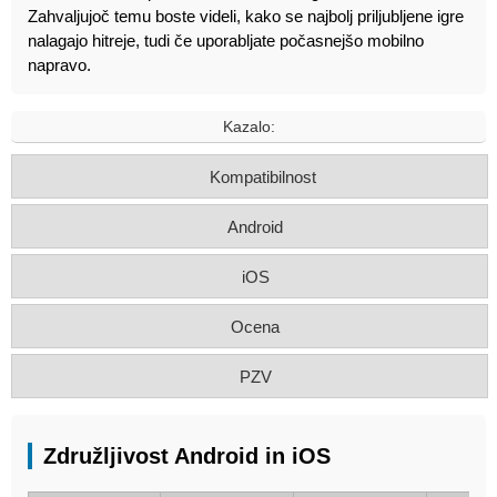
Zahvaljujoč temu boste videli, kako se najbolj priljubljene igre
nalagajo hitreje, tudi če uporabljate počasnejšo mobilno
napravo.
Kazalo:
Kompatibilnost
Android
iOS
Ocena
PZV
Združljivost Android in iOS