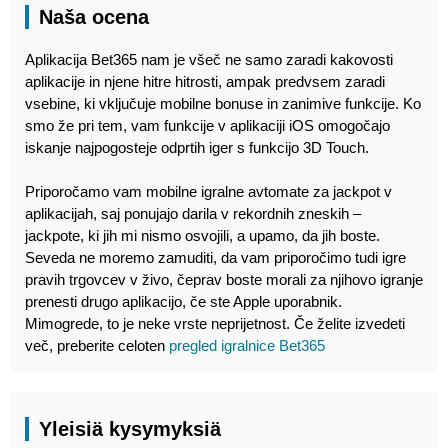
Naša ocena
Aplikacija Bet365 nam je všeč ne samo zaradi kakovosti
aplikacije in njene hitre hitrosti, ampak predvsem zaradi
vsebine, ki vključuje mobilne bonuse in zanimive funkcije. Ko
smo že pri tem, vam funkcije v aplikaciji iOS omogočajo
iskanje najpogosteje odprtih iger s funkcijo 3D Touch.
Priporočamo vam mobilne igralne avtomate za jackpot v
aplikacijah, saj ponujajo darila v rekordnih zneskih –
jackpote, ki jih mi nismo osvojili, a upamo, da jih boste.
Seveda ne moremo zamuditi, da vam priporočimo tudi igre
pravih trgovcev v živo, čeprav boste morali za njihovo igranje
prenesti drugo aplikacijo, če ste Apple uporabnik.
Mimogrede, to je neke vrste neprijetnost. Če želite izvedeti
več, preberite celoten
pregled igralnice Bet365
Yleisiä kysymyksiä