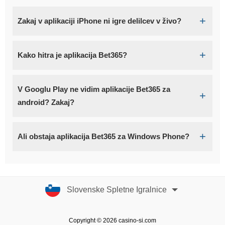
Zakaj v aplikaciji iPhone ni igre delilcev v živo?
Kako hitra je aplikacija Bet365?
V Googlu Play ne vidim aplikacije Bet365 za
android? Zakaj?
Ali obstaja aplikacija Bet365 za Windows Phone?
Slovenske Spletne Igralnice
Copyright © 2026 casino-si.com