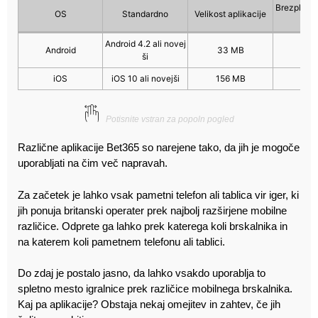
Brezplačno
OS
Standardno
Velikost aplikacije
n
Android 4.2 ali novej
Android
33 MB
Pro
ši
iOS
iOS 10 ali novejši
156 MB
Pro
Potisnite vstran za popoln pogled
Različne aplikacije Bet365 so narejene tako, da jih je mogoče
uporabljati na čim več napravah.
Za začetek je lahko vsak pametni telefon ali tablica vir iger, ki
jih ponuja britanski operater prek najbolj razširjene mobilne
različice. Odprete ga lahko prek katerega koli brskalnika in
na katerem koli pametnem telefonu ali tablici.
Do zdaj je postalo jasno, da lahko vsakdo uporablja to
spletno mesto igralnice prek različice mobilnega brskalnika.
Kaj pa aplikacije? Obstaja nekaj omejitev in zahtev, če jih