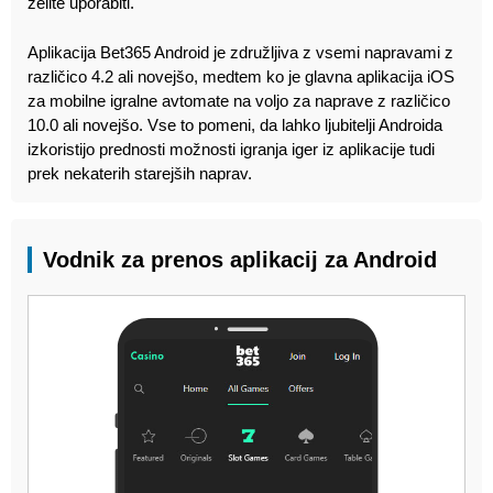
želite uporabiti.
Aplikacija Bet365 Android je združljiva z vsemi napravami z
različico 4.2 ali novejšo, medtem ko je glavna aplikacija iOS
za mobilne igralne avtomate na voljo za naprave z različico
10.0 ali novejšo. Vse to pomeni, da lahko ljubitelji Androida
izkoristijo prednosti možnosti igranja iger iz aplikacije tudi
prek nekaterih starejših naprav.
Vodnik za prenos aplikacij za Android