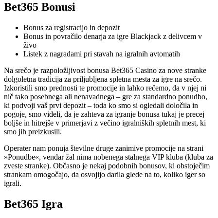
Bet365 Bonusi
Bonus za registracijo in depozit
Bonus in povračilo denarja za igre Blackjack z delivcem v
živo
Listek z nagradami pri stavah na igralnih avtomatih
Na srečo je razpoložljivost bonusa Bet365 Casino za nove stranke
dolgoletna tradicija za priljubljena spletna mesta za igre na srečo.
Izkoristili smo prednosti te promocije in lahko rečemo, da v njej ni
nič tako posebnega ali nenavadnega – gre za standardno ponudbo,
ki podvoji vaš prvi depozit – toda ko smo si ogledali določila in
pogoje, smo videli, da je zahteva za igranje bonusa tukaj je precej
boljše in hitrejše v primerjavi z večino igralniških spletnih mest, ki
smo jih preizkusili.
Operater nam ponuja številne druge zanimive promocije na strani
»Ponudbe«, vendar žal nima nobenega stalnega VIP kluba (kluba za
zveste stranke). Občasno je nekaj podobnih bonusov, ki obstoječim
strankam omogočajo, da osvojijo darila glede na to, koliko iger so
igrali.
Bet365 Igra