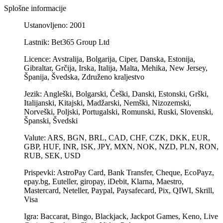
Splošne informacije
Ustanovljeno:
2001
Lastnik:
Bet365 Group Ltd
Licence:
Avstralija, Bolgarija, Ciper, Danska, Estonija,
Gibraltar, Grčija, Irska, Italija, Malta, Mehika, New Jersey,
Španija, Švedska, Združeno kraljestvo
Jezik:
Angleški, Bolgarski, Češki, Danski, Estonski, Grški,
Italijanski, Kitajski, Madžarski, Nemški, Nizozemski,
Norveški, Poljski, Portugalski, Romunski, Ruski, Slovenski,
Španski, Švedski
Valute:
ARS, BGN, BRL, CAD, CHF, CZK, DKK, EUR,
GBP, HUF, INR, ISK, JPY, MXN, NOK, NZD, PLN, RON,
RUB, SEK, USD
Prispevki:
AstroPay Card, Bank Transfer, Cheque, EcoPayz,
epay.bg, Euteller, giropay, iDebit, Klarna, Maestro,
Mastercard, Neteller, Paypal, Paysafecard, Pix, QIWI, Skrill,
Visa
Igra:
Baccarat, Bingo, Blackjack, Jackpot Games, Keno, Live