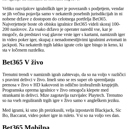
Veliko razvijalcev igralniških iger je povezanih s podjetjem, vendar
se jih večina pojavlja samo v nekaterih posebnih jurisdikcijah in ni
nobene države z dostopom do celotnega portfelja Bet365.
Najverjetneje boste ob obisku igralnice Bet365 videli skoraj 100-
200 naslovov. Za vsako državo je operater naredil vse, kar je
mogoče, da predstavi vsaj glavne vrste iger s kartami, namiznih iger
in video poker iger, skupaj z nenadomestljivimi igralnimi avtomati in
jackpoti. Na nekaterih trgih lahko igrate celo igre bingo in keno, ki
sta v ločenem razdelku.
Bet365 V živo
Trenutni trendi v namiznih igrah zahtevajo, da so na voljo v različici
s pravimi delivci v živo. Imeli smo se res super ob spremljanju
prenosa v živo v HD kakovosti in odlično izobraženih krupjejih.
Programska oprema igralnice v živo omogoča klepete med
strankami in delivci. Mize zagotavlja razvijalec Playtech. Trenutno
so na vseh reguliranih trgih igre v živo samo v angleškem jeziku.
Med igrami, ki smo jih preizkusili, velja izpostaviti Blackjack, Sic
Bo, Baccarat, video poker igre in ruleto. Vsi so na voljo ves dan.
Bet365 Mobilna