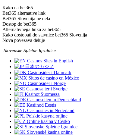
Kako na bet365
Bet365 alternative link
Bet365 Slovenija ne dela
Dostop do bet365
Alternativnega linka za bet365
Kako dostopati do stavnice bet365 Slovenija
Nova povezava deluje
Slovenske Spletne Igralnice
Casinos Sites in English
日本のカジノ
Casinosider i Danmark
Sitios de casino en México
Casinosider i Norge
Casinosajter i Sverige
Kasinot Suomessa
Casinoseiten in Deutschland
Kasiinod Eestis
Casinosites in Nederland
Polskie kasyna online
Online kasina v Česko
Slovenske Spletne Igralnice
Slovenské kasína online