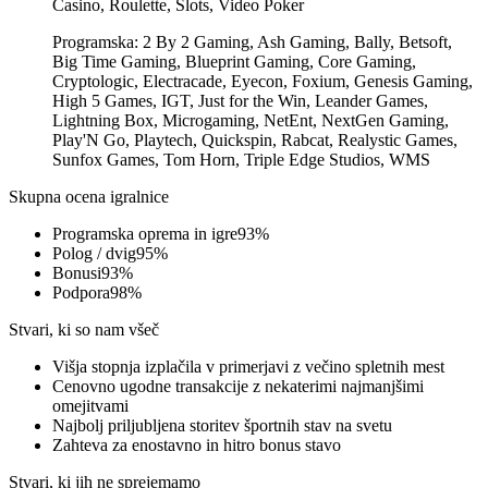
Casino, Roulette, Slots, Video Poker
Programska:
2 By 2 Gaming, Ash Gaming, Bally, Betsoft,
Big Time Gaming, Blueprint Gaming, Core Gaming,
Cryptologic, Electracade, Eyecon, Foxium, Genesis Gaming,
High 5 Games, IGT, Just for the Win, Leander Games,
Lightning Box, Microgaming, NetEnt, NextGen Gaming,
Play'N Go, Playtech, Quickspin, Rabcat, Realystic Games,
Sunfox Games, Tom Horn, Triple Edge Studios, WMS
Skupna ocena igralnice
Programska oprema in igre
93%
Polog / dvig
95%
Bonusi
93%
Podpora
98%
Stvari, ki so nam všeč
Višja stopnja izplačila v primerjavi z večino spletnih mest
Cenovno ugodne transakcije z nekaterimi najmanjšimi
omejitvami
Najbolj priljubljena storitev športnih stav na svetu
Zahteva za enostavno in hitro bonus stavo
Stvari, ki jih ne sprejemamo