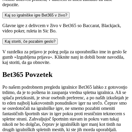
depozite.
Kaj so igralniške igre Bet365 v živo?
Glavne igre z delivcem v živo v Bet365 so Baccarat, Blackjack,
video poker, ruleta in Sic Bo.
Kaj storiti, če pozabim geslo?
V razdelku za prijavo je poleg polja za uporabniško ime in geslo še
gumb »Izgubljena prijava«. Kliknite nanj in dobili boste navodila,
kaj storiti, da ga obnovite.
Bet365 Povzetek
Po našem podrobnem pregledu igralnice Bet365 lahko z gotovostjo
trdimo, da je to poštena in zaupanja vredna spletna igralnica. Ali se
splača preizkusiti, je stvar osebnih preferenc, a po naših izkušnjah je
to eden najbolj kakovostnih ponudnikov iger na srečo. Čeprav smo
se osredotočali na igralniške igre, ne smemo pozabiti omeniti
fantastičnih športnih stav in iger pokra proti resničnim tekmecem s
spletne strani. Zahvaljujoč športnim stavam in pokru vam tukaj
nikoli ne bo dolgčas, čeprav je igralniških iger manj kot tistih na
drugih igralniških spletnih mestih, ki ste jih morda uporabljali.