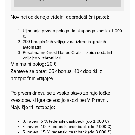
Novinci odklenejo tridelni dobrodošlični paket:
Ujemanje prvega pologa do skupnega zneska 1.000
€;
200 brezplačnih vrtljajev na izbranih igralnih
avtomatih;
Posebna možnost Bonus Crab – izbira dodatnih
vrtljajev v izbrani igri.
Minimalni polog: 20 €.
Zahteve za obrat: 35× bonus, 40× dobitki iz
brezplačnih vrtljajev.
Po prvem dnevu se z vsako stavo zbirajo točke
zvestobe, ki igralce vodijo skozi pet VIP ravni.
Najvišje tri izstopajo:
3. raven: 5 % tedenski cashback (do 1.000 €)
4. raven: 10 % tedenski cashback (do 2.000 €)
5. raven: 15 % tedenski cashback (do 3.000 €)