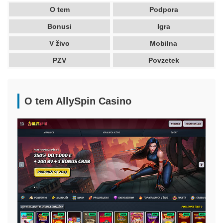
O tem
Podpora
Bonusi
Igra
V živo
Mobilna
PZV
Povzetek
O tem AllySpin Casino