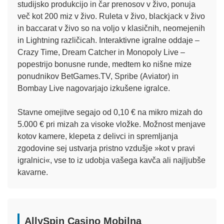
studijsko produkcijo in čar prenosov v živo, ponuja
več kot 200 miz v živo. Ruleta v živo, blackjack v živo
in baccarat v živo so na voljo v klasičnih, neomejenih
in Lightning različicah. Interaktivne igralne oddaje –
Crazy Time, Dream Catcher in Monopoly Live –
popestrijo bonusne runde, medtem ko nišne mize
ponudnikov BetGames.TV, Spribe (Aviator) in
Bombay Live nagovarjajo izkušene igralce.
Stavne omejitve segajo od 0,10 € na mikro mizah do
5.000 € pri mizah za visoke vložke. Možnost menjave
kotov kamere, klepeta z delivci in spremljanja
zgodovine sej ustvarja pristno vzdušje »kot v pravi
igralnici«, vse to iz udobja vašega kavča ali najljubše
kavarne.
AllySpin Casino Mobilna