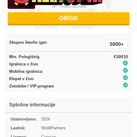
18+ | Pogoji uporabe
OBISK
Skupno število iger:
5000+
Min. Polog/dvig
€10/€10
Igralnica v živo
Mobilna igralnica
Klepet v živo
Zvestobe / VIP-program
Splošne informacije
Ustanovljeno:
2024
Lastnik:
WoWPartners
Licence:
Curacao