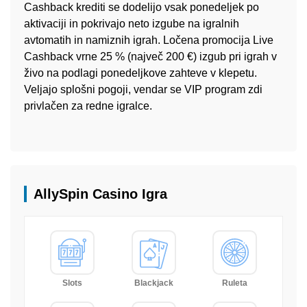
Cashback krediti se dodelijo vsak ponedeljek po
aktivaciji in pokrivajo neto izgube na igralnih
avtomatih in namiznih igrah. Ločena promocija Live
Cashback vrne 25 % (največ 200 €) izgub pri igrah v
živo na podlagi ponedeljkove zahteve v klepetu.
Veljajo splošni pogoji, vendar se VIP program zdi
privlačen za redne igralce.
AllySpin Casino Igra
Slots
Blackjack
Ruleta