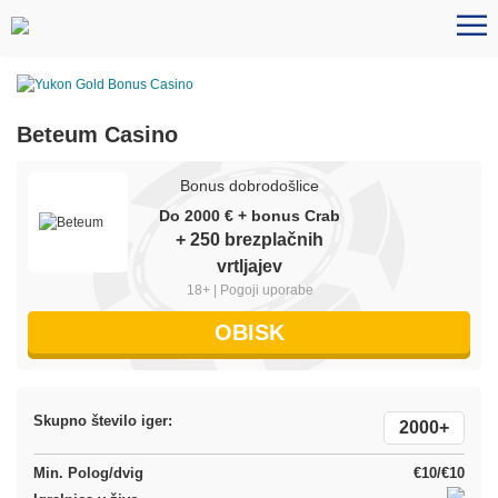
Beteum Casino
Bonus dobrodošlice
Do 2000 € + bonus Crab
+ 250 brezplačnih
vrtljajev
18+ | Pogoji uporabe
OBISK
Skupno število iger:
2000+
Min. Polog/dvig
€10/€10