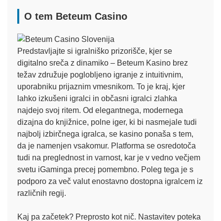
O tem Beteum Casino
Predstavljajte si igralniško prizorišče, kjer se
digitalno sreča z dinamiko – Beteum Kasino brez
težav združuje poglobljeno igranje z intuitivnim,
uporabniku prijaznim vmesnikom. To je kraj, kjer
lahko izkušeni igralci in občasni igralci zlahka
najdejo svoj ritem. Od elegantnega, modernega
dizajna do knjižnice, polne iger, ki bi nasmejale tudi
najbolj izbirčnega igralca, se kasino ponaša s tem,
da je namenjen vsakomur. Platforma se osredotoča
tudi na preglednost in varnost, kar je v vedno večjem
svetu iGaminga precej pomembno. Poleg tega je s
podporo za več valut enostavno dostopna igralcem iz
različnih regij.
Kaj pa začetek? Preprosto kot nič. Nastavitev poteka