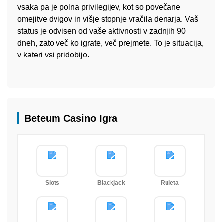
vsaka pa je polna privilegijev, kot so povečane
omejitve dvigov in višje stopnje vračila denarja. Vaš
status je odvisen od vaše aktivnosti v zadnjih 90
dneh, zato več ko igrate, več prejmete. To je situacija,
v kateri vsi pridobijo.
Beteum Casino Igra
Slots
Blackjack
Ruleta