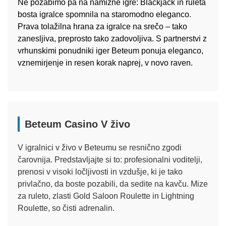
Ne pozabimo pa na namizne igre: Blackjack in ruleta
bosta igralce spomnila na staromodno eleganco.
Prava tolažilna hrana za igralce na srečo – tako
zanesljiva, preprosto tako zadovoljiva. S partnerstvi z
vrhunskimi ponudniki iger Beteum ponuja eleganco,
vznemirjenje in resen korak naprej, v novo raven.
Beteum Casino V živo
V igralnici v živo v Beteumu se resnično zgodi
čarovnija. Predstavljajte si to: profesionalni voditelji,
prenosi v visoki ločljivosti in vzdušje, ki je tako
privlačno, da boste pozabili, da sedite na kavču. Mize
za ruleto, zlasti Gold Saloon Roulette in Lightning
Roulette, so čisti adrenalin.