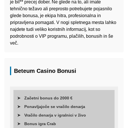
je bil** precej dober. Ne glede na to, ali imate
tehnično težavo ali preprosto potrebujete pojasnilo
glede bonusa, je ekipa hitra, profesionalna in
pripravljena pomagati. V nogi spletnega mesta lahko
najdete tudi veliko koristnih informacij, kot so
podrobnosti o VIP programu, plačilih, bonusih in še
več.
Beteum Casino Bonusi
Začetni bonus do 2000 €
Ponavljajoče se vračilo denarja
Vračilo denarja v igralnici v živo
Bonus igra Crab