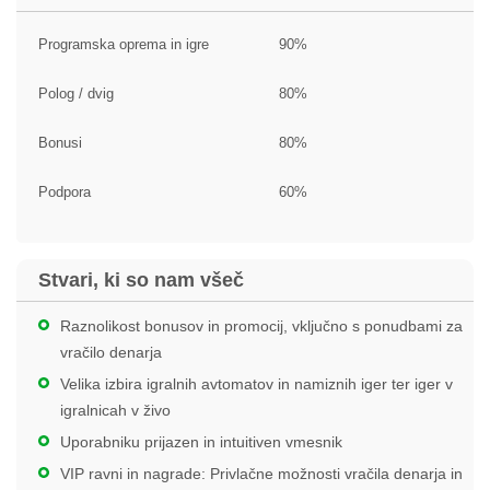
Endorphina, Euroasian Gaming, Evolution
Gaming, Fantasma Games, Felix Gaming, Felt
Programska oprema in igre
90%
Gaming, fugaso, gamebeat, Gaming Realms,
GamingCorps, Gamzix, GGames, Hacksaw
Gaming, High 5 Games, Iron Dog Studio,
Polog / dvig
80%
Kagaming, Kiron, Leap Gaming, Mascot
Gaming, MrSlotty, Nolimit City, Octoplay,
Bonusi
80%
OneTouch, Ortiz Gaming, PG Soft, Platipus,
Play'N Go, PlayPearls, Playson, Pocket
Games, PopOk, Pragmatic Play, Push Gaming,
Podpora
60%
Quickspin, Red Rake Gaming, Reevo, Relax
Gaming, Revolver Gaming, Salsa Technology,
Skywind Group, SlotMill, Spade Gaming,
Spinomenal, Spribe, Stakelogic, swintt,
Stvari, ki so nam všeč
Thunderkick, Tom Horn Gaming, Wazdan,
Woohoo Games, Yggdrasil, Zillion
Raznolikost bonusov in promocij, vključno s ponudbami za
vračilo denarja
Velika izbira igralnih avtomatov in namiznih iger ter iger v
igralnicah v živo
Uporabniku prijazen in intuitiven vmesnik
VIP ravni in nagrade: Privlačne možnosti vračila denarja in