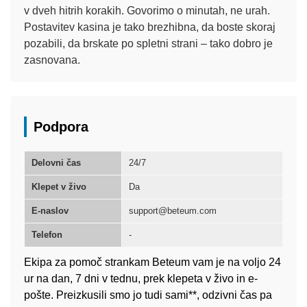
v dveh hitrih korakih. Govorimo o minutah, ne urah.
Postavitev kasina je tako brezhibna, da boste skoraj
pozabili, da brskate po spletni strani – tako dobro je
zasnovana.
Podpora
Delovni čas
24/7
Klepet v živo
Da
E-naslov
support@beteum.com
Telefon
-
Ekipa za pomoč strankam Beteum vam je na voljo 24
ur na dan, 7 dni v tednu, prek klepeta v živo in e-
pošte. Preizkusili smo jo tudi sami**, odzivni čas pa