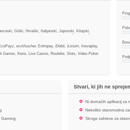
Prog
Polo
ncoski, Grški, Hrvaški, Italijanski, Japonski, Kitajski,
ki, Poljski, Portugalski, Ruski, Slovaški, Španski, Švedski,
Bonu
oPayz, ecoVoucher, Entropay, iDebit, iLixium, Inovaplay,
rna, Lotericas, m-Pesa, Maestro, Mastercard, Muchbetter,
t Games, Keno, Live Casino, Roulette, Slots, Video Poker
al, Paysafe card, QIWI, Skrill, Visa, Zimpler
Pod
Stvari, ki jih ne spre
Ni domačih aplikacij za
g
Nekoliko staromodna zas
on Gaming
Stroge zahteve za stav