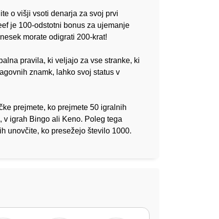
e o višji vsoti denarja za svoj prvi
Reef je 100-odstotni bonus za ujemanje
nesek morate odigrati 200-krat!
na pravila, ki veljajo za vse stranke, ki
lagovnih znamk, lahko svoj status v
očke prejmete, ko prejmete 50 igralnih
i, v igrah Bingo ali Keno. Poleg tega
jih unovčite, ko presežejo število 1000.