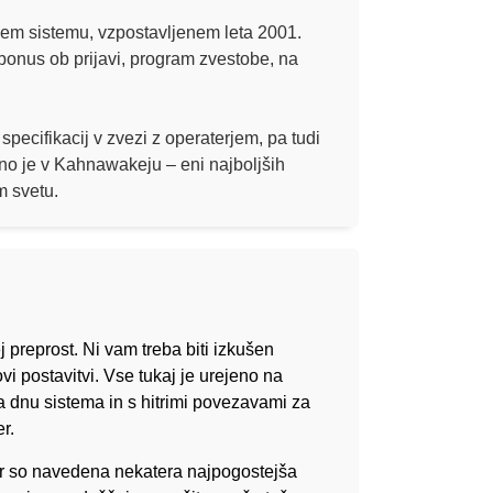
lnem sistemu, vzpostavljenem leta 2001.
bonus ob prijavi, program zvestobe, na
specifikacij v zvezi z operaterjem, pa tudi
rano je v Kahnawakeju – eni najboljših
m svetu.
 preprost. Ni vam treba biti izkušen
ovi postavitvi. Vse tukaj je urejeno na
 dnu sistema in s hitrimi povezavami za
r.
er so navedena nekatera najpogostejša