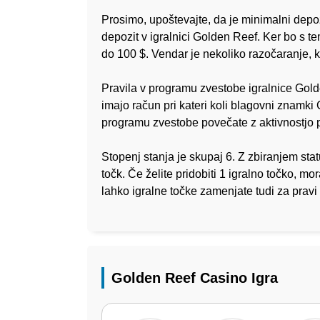
Prosimo, upoštevajte, da je minimalni depozi
depozit v igralnici Golden Reef. Ker bo s t
do 100 $. Vendar je nekoliko razočaranje, 
Pravila v programu zvestobe igralnice Golde
imajo račun pri kateri koli blagovni znamk
programu zvestobe povečate z aktivnostjo pr
Stopenj stanja je skupaj 6. Z zbiranjem sta
točk. Če želite pridobiti 1 igralno točko, m
lahko igralne točke zamenjate tudi za pravi 
Golden Reef Casino Igra