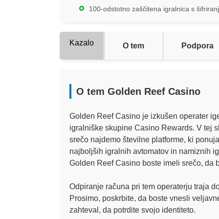
100-odstotno zaščitena igralnica s šifrira
Kazalo
O tem
Podpora
O tem Golden Reef Casino
Golden Reef Casino je izkušen operater ige
igralniške skupine Casino Rewards. V tej 
srečo najdemo številne platforme, ki ponujaj
najboljših igralnih avtomatov in namiznih i
Golden Reef Casino boste imeli srečo, da bos
Odpiranje računa pri tem operaterju traja do
Prosimo, poskrbite, da boste vnesli veljav
zahteval, da potrdite svojo identiteto.