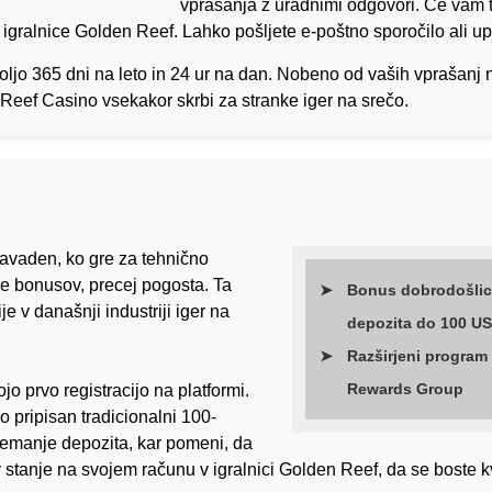
vprašanja z uradnimi odgovori. Če vam t
gralnice Golden Reef. Lahko pošljete e-poštno sporočilo ali upo
oljo 365 dni na leto in 24 ur na dan. Nobeno od vaših vprašanj
Reef Casino vsekakor skrbi za stranke iger na srečo.
vaden, ko gre za tehnično
ike bonusov, precej pogosta. Ta
Bonus dobrodošlic
e v današnji industriji iger na
depozita do 100 U
Razširjeni program
Rewards Group
o prvo registracijo na platformi.
o pripisan tradicionalni 100-
ujemanje depozita, kar pomeni, da
 stanje na svojem računu v igralnici Golden Reef, da se boste kva