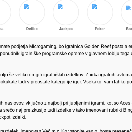
ta
Delilec
Jackpot
Poker
Bac
omate podjetja Microgaming, bo igralnica Golden Reef postala en
ponudnik igralniške programske opreme v glavnem lobiju tega op
ljo še veliko drugih igralniških izdelkov. Zbirka igralnih avtoma
kukate tudi v preostale kategorije iger. Vsekakor vam lahko p
ih naslovov, vključno z najbolj priljubljenimi igrami, kot so Ac
na srečo naj preizkusijo tudi izdelke v tako imenovani rubriki B
kpot izdelki.
razdelek, imenovan Več miz. Ko vstopite vanjo, boste presenečen