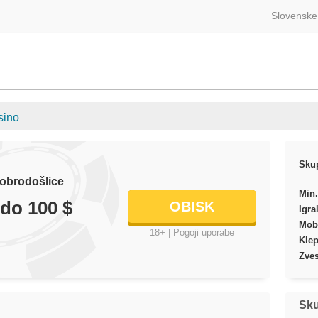
Slovenske 
sino
Skup
obrodošlice
Min.
do 100 $
OBISK
Igra
Mobi
18+ | Pogoji uporabe
Klep
Zves
Sku