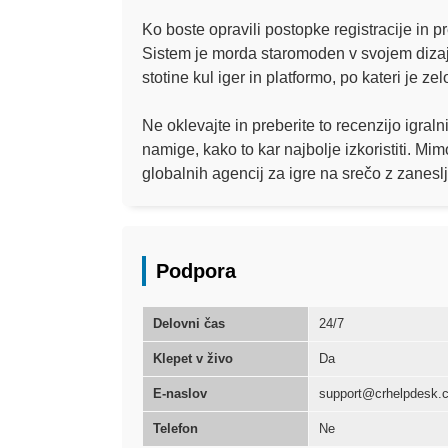
Ko boste opravili postopke registracije in 
Sistem je morda staromoden v svojem dizajn
stotine kul iger in platformo, po kateri je ze
Ne oklevajte in preberite to recenzijo igral
namige, kako to kar najbolje izkoristiti. M
globalnih agencij za igre na srečo z zanes
Podpora
Delovni čas
24/7
Klepet v živo
Da
E-naslov
support@crhelpdesk.
Telefon
Ne