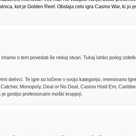
ralnica, kot je Golden Reef. Obstaja celo igra Casino War, ki jo 
 imamo o tem povedati še nekaj stvari. Tukaj lahko poleg izdelk
vimi delivci. Te igre so ločene v svojo kategorijo, imenovano Igre
 Catcher, Monopoly, Deal or No Deal, Casino Hold Em, Caribbea
 je gostijo profesionalni moški krupjeji.