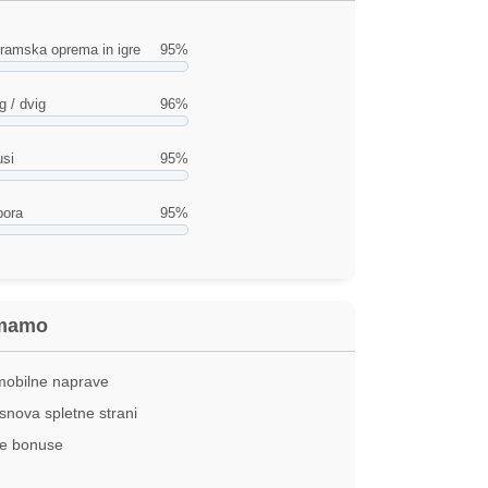
ramska oprema in igre
95%
g / dvig
96%
si
95%
pora
95%
jemamo
 mobilne naprave
nova spletne strani
ne bonuse