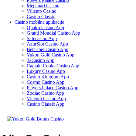
Players Palace Casino
Megapari Casino
Villento Casino
Casino Classic
Casino mobilne aplikacije
Quatro Casino App
Grand Mondial Casino App
Safecasino App
AzurSlot Casino App
BetLabel Casino App
Yukon Gold Casino App
22Casino App
Captain Cooks Casino App
Luxury Casino App
Casino Kingdom App
Cosmo Casino App
Players Palace Casino App
Zodiac Casino App
Villento Casino App
Casino Classic App