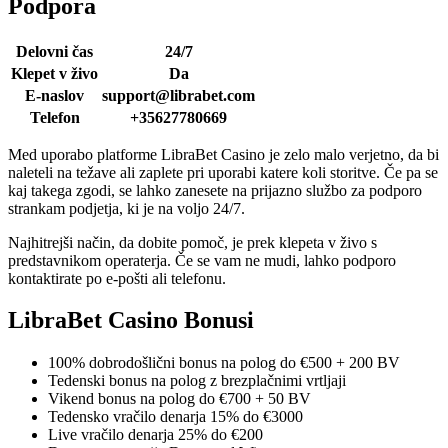
Podpora
Delovni čas
24/7
Klepet v živo
Da
E-naslov
support@librabet.com
Telefon
+35627780669
Med uporabo platforme LibraBet Casino je zelo malo verjetno, da bi
naleteli na težave ali zaplete pri uporabi katere koli storitve. Če pa se
kaj takega zgodi, se lahko zanesete na prijazno službo za podporo
strankam podjetja, ki je na voljo 24/7.
Najhitrejši način, da dobite pomoč, je prek klepeta v živo s
predstavnikom operaterja. Če se vam ne mudi, lahko podporo
kontaktirate po e-pošti ali telefonu.
LibraBet Casino Bonusi
100% dobrodošlični bonus na polog do €500 + 200 BV
Tedenski bonus na polog z brezplačnimi vrtljaji
Vikend bonus na polog do €700 + 50 BV
Tedensko vračilo denarja 15% do €3000
Live vračilo denarja 25% do €200