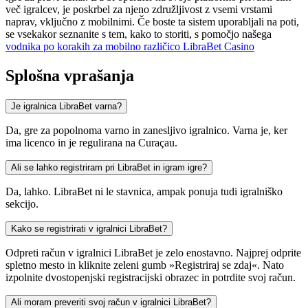
več igralcev, je poskrbel za njeno združljivost z vsemi vrstami
naprav, vključno z mobilnimi. Če boste ta sistem uporabljali na poti,
se vsekakor seznanite s tem, kako to storiti, s pomočjo našega
vodnika po korakih za mobilno različico LibraBet Casino
Splošna vprašanja
Je igralnica LibraBet varna?
Da, gre za popolnoma varno in zanesljivo igralnico. Varna je, ker
ima licenco in je regulirana na Curaçau.
Ali se lahko registriram pri LibraBet in igram igre?
Da, lahko. LibraBet ni le stavnica, ampak ponuja tudi igralniško
sekcijo.
Kako se registrirati v igralnici LibraBet?
Odpreti račun v igralnici LibraBet je zelo enostavno. Najprej odprite
spletno mesto in kliknite zeleni gumb »Registriraj se zdaj«. Nato
izpolnite dvostopenjski registracijski obrazec in potrdite svoj račun.
Ali moram preveriti svoj račun v igralnici LibraBet?