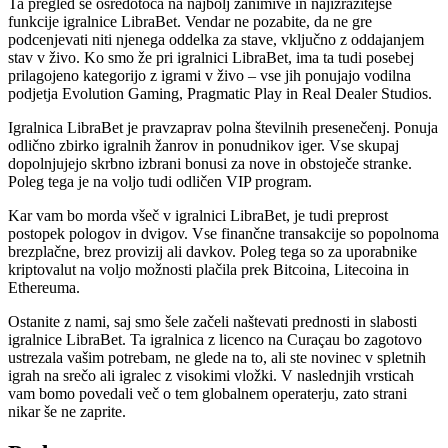
Ta pregled se osredotoča na najbolj zanimive in najizrazitejše
funkcije igralnice LibraBet. Vendar ne pozabite, da ne gre
podcenjevati niti njenega oddelka za stave, vključno z oddajanjem
stav v živo. Ko smo že pri igralnici LibraBet, ima ta tudi posebej
prilagojeno kategorijo z igrami v živo – vse jih ponujajo vodilna
podjetja Evolution Gaming, Pragmatic Play in Real Dealer Studios.
Igralnica LibraBet je pravzaprav polna številnih presenečenj. Ponuja
odlično zbirko igralnih žanrov in ponudnikov iger. Vse skupaj
dopolnjujejo skrbno izbrani bonusi za nove in obstoječe stranke.
Poleg tega je na voljo tudi odličen VIP program.
Kar vam bo morda všeč v igralnici LibraBet, je tudi preprost
postopek pologov in dvigov. Vse finančne transakcije so popolnoma
brezplačne, brez provizij ali davkov. Poleg tega so za uporabnike
kriptovalut na voljo možnosti plačila prek Bitcoina, Litecoina in
Ethereuma.
Ostanite z nami, saj smo šele začeli naštevati prednosti in slabosti
igralnice LibraBet. Ta igralnica z licenco na Curaçau bo zagotovo
ustrezala vašim potrebam, ne glede na to, ali ste novinec v spletnih
igrah na srečo ali igralec z visokimi vložki. V naslednjih vrsticah
vam bomo povedali več o tem globalnem operaterju, zato strani
nikar še ne zaprite.