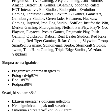
Programska:
1X2 Gaming, 2 By 2 Gaming, All41 Studios,
Amatic, Betsoft, BF Games, BGaming, booongo, caleta,
EGT Interactive, Elk Studios, Endorphina, Evolution
Gaming, Fantasma Games, Foxium, G.Games, GameArt,
Gameburger Studios, Green Jade, Habanero, Hacksaw
Gaming, Inspired, Iron Dog Studio, iSoftBet, Just for the Win,
Merkur Gaming, Microgaming, NetEnt, PariPlay, Play'N Go,
Playson, Playtech, Pocket Games, Pragmatic Play, Push
Gaming, Quickspin, Rabcat, Real Dealer Studios, Red Rake
Gaming, Red Tiger Gaming, Relax Gaming, Skywind Group,
SmartSoft Gaming, Spinomenal, Spribe, Stormcraft Studios,
swintt, Tom Horn Gaming, Triple Edge Studios, Wazdan,
Yggdrasil
Skupna ocena igralnice
Programska oprema in igre
97%
Polog / dvig
97%
Bonusi
97%
Podpora
98%
Stvari, ki so nam všeč
Izkušen operater z odličnim ugledom
Ne le igralnica, ampak tudi stavnica
Ogromna zbirka z več kot 5400 igrami