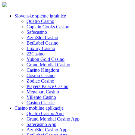
Slovenske spletne igralnice
Quatro Casino
Captain Cooks Casino
Safecasino
AzurSlot Casino
BetLabel Casino
Luxury Casino
22Casino
Yukon Gold Casino
Grand Mondial Casino
Casino Kingdom
Cosmo Casino
Zodiac Casino
Players Palace Casino
Megapari Casino
Villento Casino
Casino Classic
Casino mobilne aplikacije
Quatro Casino App
Grand Mondial Casino App
Safecasino App
AzurSlot Casino App