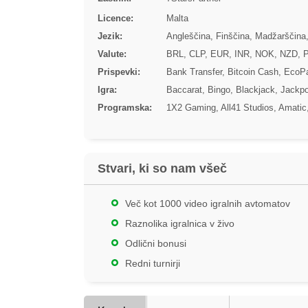
Licence:
Malta
Jezik:
Angleščina, Finščina, Madžarščina
Valute:
BRL, CLP, EUR, INR, NOK, NZD, 
Prispevki:
Bank Transfer, Bitcoin Cash, EcoPa
Neosurf, Paysafe card, Rapid, Ripple
Igra:
Baccarat, Bingo, Blackjack, Jackpo
Programska:
1X2 Gaming, All41 Studios, Amatic
Gaming, Booming Games, Candlebet
Evolution Gaming, Evoplay Enterta
Studios, Gaming Realms, GamingC
Green Jade, Hacksaw Gaming, High 
Stvari, ki so nam všeč
Kalamba Games, Leap Gaming, Merk
Novomatic, OnAir, ORYX Gaming, Pa
Games, Pragmatic Play, Push Gami
Več kot 1000 video igralnih avtomatov
Gaming, Red Tiger Gaming, Relax 
Skillzzgaming, Skywind Group, Slot
Raznolika igralnica v živo
Switch Studios, Synot Games, Thu
Odlični bonusi
Yggdrasil
Redni turnirji