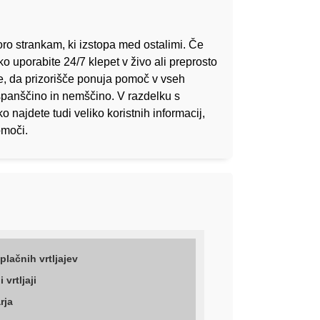
ro strankam, ki izstopa med ostalimi. Če
hko uporabite 24/7 klepet v živo ali preprosto
e, da prizorišče ponuja pomoč v vseh
 španščino in nemščino. V razdelku s
o najdete tudi veliko koristnih informacij,
omoči.
plačnih vrtljajev
vrtljaji
rja