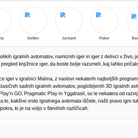
ta
Delilec
Jackpot
Poker
Bac
olikih igralnih avtomatov, namiznih iger in iger z delivci v živo,
 pregled knjižnice iger, da boste bolje razumeli, kaj lahko pričak
ice iger v igralnici Malina, z naslovi nekaterih najboljših progr
j klasičnih sadnih igralnih avtomatov, poglobljenih 3D igralnih av
lay’n GO, Pragmatic Play in Yggdrasil, so le nekatera od razvija
a to, kakšno vrsto igralnega avtomata iščete, našli pravo igro tuk
okra, ki je na voljo v številnih različicah.