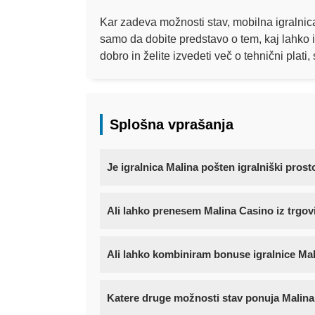
Kar zadeva možnosti stav, mobilna igralnica 
samo da dobite predstavo o tem, kaj lahko i
dobro in želite izvedeti več o tehnični plati, 
Splošna vprašanja
Je igralnica Malina pošten igralniški prost
Ali lahko prenesem Malina Casino iz trgov
Ali lahko kombiniram bonuse igralnice Ma
Katere druge možnosti stav ponuja Malin