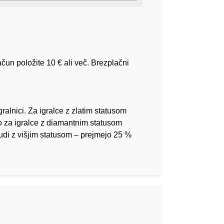
ačun položite 10 € ali več. Brezplačni
gralnici. Za igralce z zlatim statusom
o za igralce z diamantnim statusom
tudi z višjim statusom – prejmejo 25 %