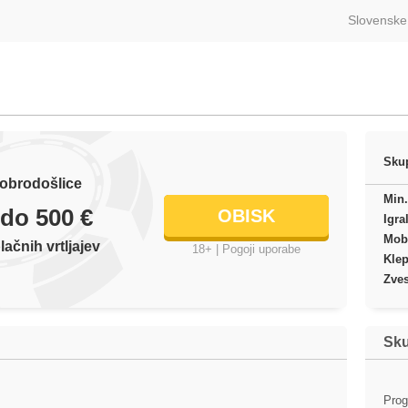
Slovenske 
Skup
obrodošlice
Min.
do 500 €
OBISK
Igra
Mobi
lačnih vrtljajev
18+ | Pogoji uporabe
Klep
Zves
Sku
Prog