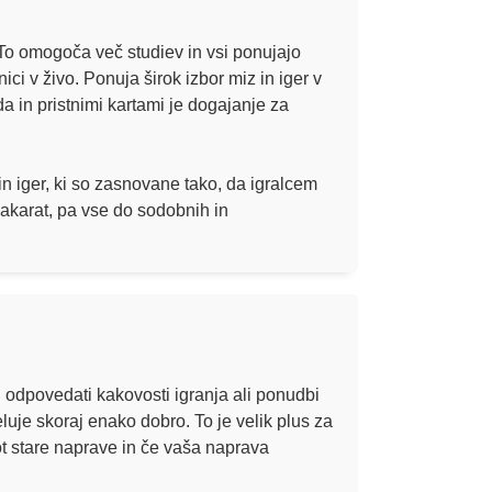
. To omogoča več studiev in vsi ponujajo
nici v živo. Ponuja širok izbor miz in iger v
 in pristnimi kartami je dogajanje za
in iger, ki so zasnovane tako, da igralcem
 bakarat, pa vse do sodobnih in
 odpovedati kakovosti igranja ali ponudbi
eluje skoraj enako dobro. To je velik plus za
kot stare naprave in če vaša naprava