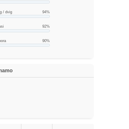
g / dvig
94%
si
92%
pora
90%
jemamo