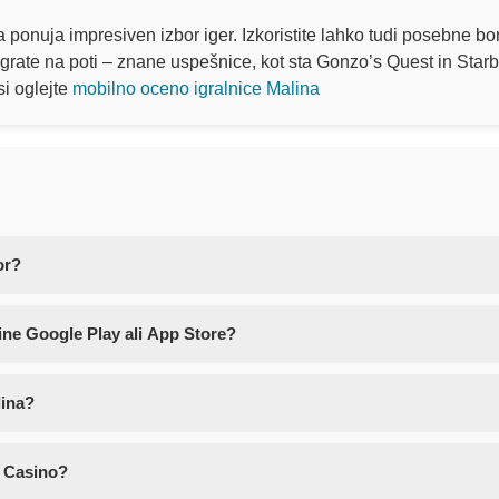
ponuja impresiven izbor iger. Izkoristite lahko tudi posebne bon
grate na poti – znane uspešnice, kot sta Gonzo’s Quest in Starbu
si oglejte
mobilno oceno igralnice Malina
or?
ine Google Play ali App Store?
lina?
a Casino?