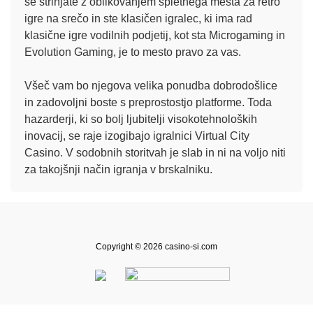
se strinjate z oblikovanjem spletnega mesta za retro
igre na srečo in ste klasičen igralec, ki ima rad
klasične igre vodilnih podjetij, kot sta Microgaming in
Evolution Gaming, je to mesto pravo za vas.
Všeč vam bo njegova velika ponudba dobrodošlice
in zadovoljni boste s preprostostjo platforme. Toda
hazarderji, ki so bolj ljubitelji visokotehnoloških
inovacij, se raje izogibajo igralnici Virtual City
Casino. V sodobnih storitvah je slab in ni na voljo niti
za takojšnji način igranja v brskalniku.
Slovenske Spletne Igralnice
Copyright © 2026 casino-si.com