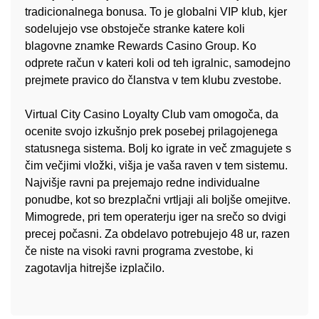
tradicionalnega bonusa. To je globalni VIP klub, kjer
sodelujejo vse obstoječe stranke katere koli
blagovne znamke Rewards Casino Group. Ko
odprete račun v kateri koli od teh igralnic, samodejno
prejmete pravico do članstva v tem klubu zvestobe.
Virtual City Casino Loyalty Club vam omogoča, da
ocenite svojo izkušnjo prek posebej prilagojenega
statusnega sistema. Bolj ko igrate in več zmagujete s
čim večjimi vložki, višja je vaša raven v tem sistemu.
Najvišje ravni pa prejemajo redne individualne
ponudbe, kot so brezplačni vrtljaji ali boljše omejitve.
Mimogrede, pri tem operaterju iger na srečo so dvigi
precej počasni. Za obdelavo potrebujejo 48 ur, razen
če niste na visoki ravni programa zvestobe, ki
zagotavlja hitrejše izplačilo.