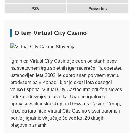
PZV
Povzetek
O tem Virtual City Casino
Igralnica Virtual City Casino je eden od starih psov
na svetovnem trgu spletnih iger na srečo. Ta operater,
ustanovljen leta 2002, je dobro znan po vsem svetu,
predvsem pa v Kanadi, kjer je skozi leta dosegel
veliko uspeha. Virtual City Casino ima odličen sloves
tudi zaradi svojega lastnika. Uradno igralnico
upravlja velikanska skupina Rewards Casino Group,
ki poleg igralnice Virtual City Casino v svoj ogromen
portfelj igralnic vključuje še več kot 20 drugih
blagovnih znamk.