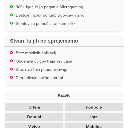
900+ iger, ki jih poganja Microgaming
Dostojen izbor ponudb trgovcev v živo
Storitev za pomoč strankam 24/7
Stvari, ki jih ne sprejemamo
Brez mobilnih aplikacij
Obdelava dvigov traja več časa
Brez različnih ponudnikov iger
Retro dizajn spletne strani
Kazalo
O tem
Podpora
Bonusi
Igra
V živo
Mobilna