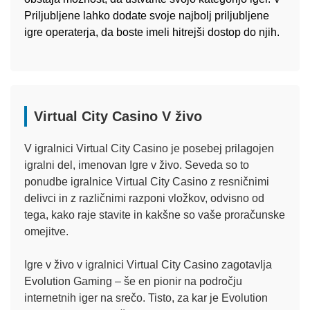
Priljubljene lahko dodate svoje najbolj priljubljene
igre operaterja, da boste imeli hitrejši dostop do njih.
Virtual City Casino V živo
V igralnici Virtual City Casino je posebej prilagojen
igralni del, imenovan Igre v živo. Seveda so to
ponudbe igralnice Virtual City Casino z resničnimi
delivci in z različnimi razponi vložkov, odvisno od
tega, kako raje stavite in kakšne so vaše proračunske
omejitve.
Igre v živo v igralnici Virtual City Casino zagotavlja
Evolution Gaming – še en pionir na področju
internetnih iger na srečo. Tisto, za kar je Evolution