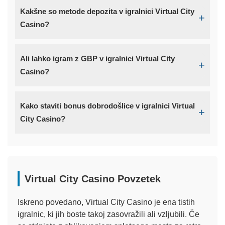
Kakšne so metode depozita v igralnici Virtual City
Casino?
Ali lahko igram z GBP v igralnici Virtual City
Casino?
Kako staviti bonus dobrodošlice v igralnici Virtual
City Casino?
Virtual City Casino Povzetek
Iskreno povedano, Virtual City Casino je ena tistih
igralnic, ki jih boste takoj zasovražili ali vzljubili. Če