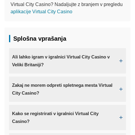
Virtual City Casino? Nadaljujte z branjem v pregledu
aplikacije Virtual City Casino
Splošna vprašanja
Ali lahko igram v igralnici Virtual City Casino v
Veliki Britaniji?
Zakaj ne morem odpreti spletnega mesta Virtual
City Casino?
Kako se registrirati v igralnici Virtual City
Casino?