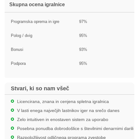
Visa, Zimpler
Skupna ocena igralnice
Programska oprema in igre
97%
Polog / dvig
95%
Bonusi
93%
Podpora
95%
Stvari, ki so nam všeč
Licencirana, znana in cenjena spletna igralnica
V lasti enega največjih lastnikov iger na srečo danes
Zelo intuitiven in enostaven sistem za uporabo
Posebna ponudba dobrodošlice s številnimi denarnimi darili
Razpoložljivost odličnega programa zvestobe