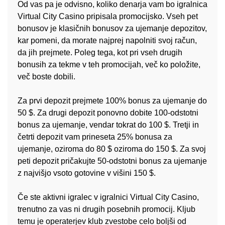
Od vas pa je odvisno, koliko denarja vam bo igralnica
Virtual City Casino pripisala promocijsko. Vseh pet
bonusov je klasičnih bonusov za ujemanje depozitov,
kar pomeni, da morate najprej napolniti svoj račun,
da jih prejmete. Poleg tega, kot pri vseh drugih
bonusih za tekme v teh promocijah, več ko položite,
več boste dobili.
Za prvi depozit prejmete 100% bonus za ujemanje do
50 $. Za drugi depozit ponovno dobite 100-odstotni
bonus za ujemanje, vendar tokrat do 100 $. Tretji in
četrti depozit vam prineseta 25% bonusa za
ujemanje, oziroma do 80 $ oziroma do 150 $. Za svoj
peti depozit pričakujte 50-odstotni bonus za ujemanje
z najvišjo vsoto gotovine v višini 150 $.
Če ste aktivni igralec v igralnici Virtual City Casino,
trenutno za vas ni drugih posebnih promocij. Kljub
temu je operaterjev klub zvestobe celo boljši od